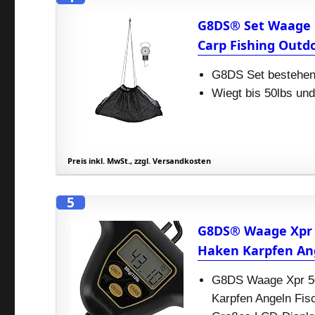
G8DS® Set Waage C
Carp Fishing Outd
G8DS Set bestehe
Wiegt bis 50lbs un
Preis inkl. MwSt., zzgl. Versandkosten
5
G8DS® Waage Xpr 
Haken Karpfen An
G8DS Waage Xpr 50
Karpfen Angeln Fis