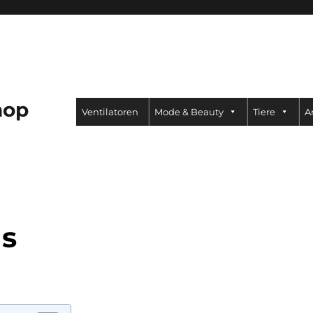
hop
Ventilatoren
Mode & Beauty
Tiere
A
s