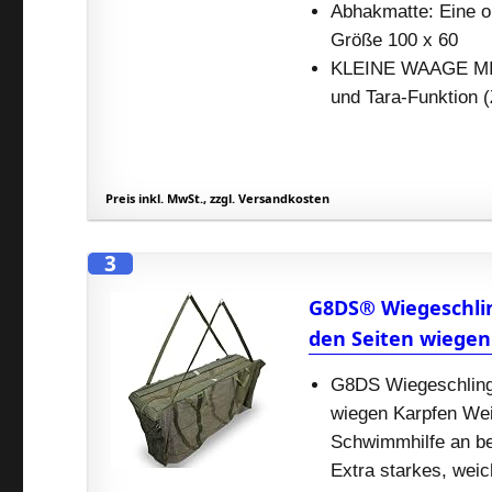
Abhakmatte: Eine o
Größe 100 x 60
KLEINE WAAGE MIT
und Tara-Funktion (
Preis inkl. MwSt., zzgl. Versandkosten
3
G8DS® Wiegeschli
den Seiten wiegen
G8DS Wiegeschling
wiegen Karpfen Wei
Schwimmhilfe an be
Extra starkes, wei