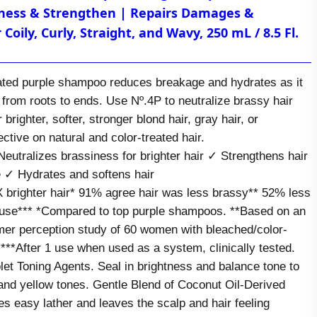
iness & Strengthen | Repairs Damages &
Coily, Curly, Straight, and Wavy, 250 mL / 8.5 Fl.
rated purple shampoo reduces breakage and hydrates as it
from roots to ends. Use Nº.4P to neutralize brassy hair
 brighter, softer, stronger blond hair, gray hair, or
fective on natural and color-treated hair.
tralizes brassiness for brighter hair ✓ Strengthens hair
 ✓ Hydrates and softens hair
X brighter hair* 91% agree hair was less brassy** 52% less
e use*** *Compared to top purple shampoos. **Based on an
er perception study of 60 women with bleached/color-
 ***After 1 use when used as a system, clinically tested.
t Toning Agents. Seal in brightness and balance tone to
and yellow tones. Gentle Blend of Coconut Oil-Derived
es easy lather and leaves the scalp and hair feeling