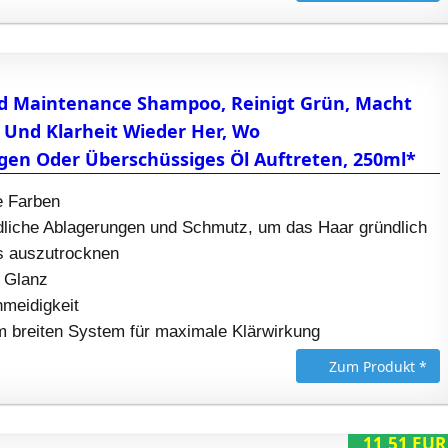
nd Maintenance Shampoo, Reinigt Grün, Macht
z Und Klarheit Wieder Her, Wo
en Oder Überschüssiges Öl Auftreten, 250ml*
e Farben
ädliche Ablagerungen und Schmutz, um das Haar gründlich
es auszutrocknen
r Glanz
meidigkeit
em breiten System für maximale Klärwirkung
Zum Produkt *
11,51 EUR