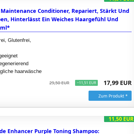
 Maintenance Conditioner, Repariert, Stärkt Und
pen, Hinterlässt Ein Weiches Haargefühl Und
0ml*
ei, Glutenfrei,
geeignet
egenerierend
tägliche haarwäsche
17,99 EUR
29,50 EUR
−11,51 EUR
Zum Produkt *
11,50 EUR
nde Enhancer Purple Toning Shampoo: