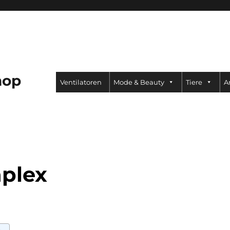
hop
Ventilatoren
Mode & Beauty
Tiere
A
plex