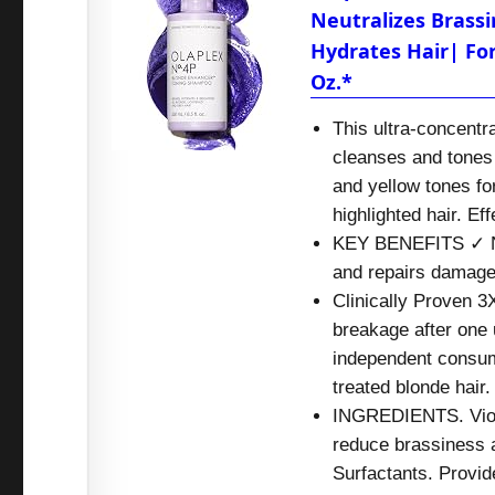
Neutralizes Brass
Hydrates Hair| For 
Oz.*
This ultra-concent
cleanses and tones 
and yellow tones for
highlighted hair. Ef
KEY BENEFITS ✓ Neu
and repairs damage
Clinically Proven 3
breakage​ after on
independent consum
treated blonde hair.
INGREDIENTS. Viole
reduce brassiness 
Surfactants. Provid