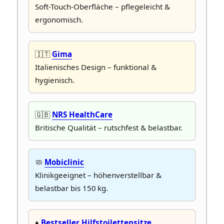
Soft-Touch-Oberfläche – pflegeleicht &
ergonomisch.
🇮🇹
Gima
Italienisches Design – funktional &
hygienisch.
🇬🇧
NRS HealthCare
Britische Qualität – rutschfest & belastbar.
🧼
Mobiclinic
Klinikgeeignet – höhenverstellbar &
belastbar bis 150 kg.
♦️
Bestseller Hilfstoilettensitze