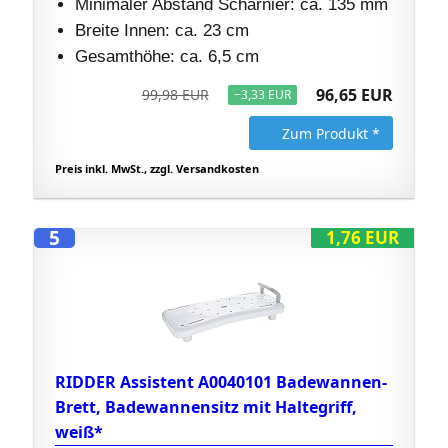
Minimaler Abstand Scharnier: ca. 135 mm
Breite Innen: ca. 23 cm
Gesamthöhe: ca. 6,5 cm
96,65 EUR
99,98 EUR
−3,33 EUR
Zum Produkt *
Preis inkl. MwSt., zzgl. Versandkosten
5
1,76 EUR
RIDDER Assistent A0040101 Badewannen-
Brett, Badewannensitz mit Haltegriff,
weiß*