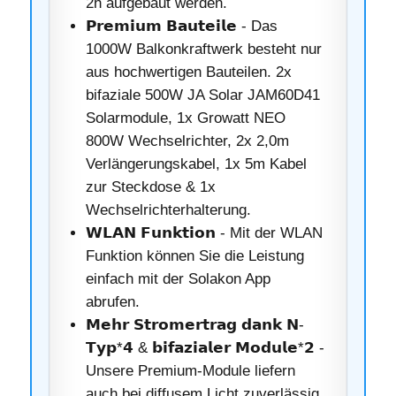
2h aufgebaut werden.
𝗣𝗿𝗲𝗺𝗶𝘂𝗺 𝗕𝗮𝘂𝘁𝗲𝗶𝗹𝗲 - Das
1000W Balkonkraftwerk besteht nur
aus hochwertigen Bauteilen. 2x
bifaziale 500W JA Solar JAM60D41
Solarmodule, 1x Growatt NEO
800W Wechselrichter, 2x 2,0m
Verlängerungskabel, 1x 5m Kabel
zur Steckdose & 1x
Wechselrichterhalterung.
𝗪𝗟𝗔𝗡 𝗙𝘂𝗻𝗸𝘁𝗶𝗼𝗻 - Mit der WLAN
Funktion können Sie die Leistung
einfach mit der Solakon App
abrufen.
𝗠𝗲𝗵𝗿 𝗦𝘁𝗿𝗼𝗺𝗲𝗿𝘁𝗿𝗮𝗴 𝗱𝗮𝗻𝗸 𝗡-
𝗧𝘆𝗽*𝟰 & 𝗯𝗶𝗳𝗮𝘇𝗶𝗮𝗹𝗲𝗿 𝗠𝗼𝗱𝘂𝗹𝗲*𝟮 -
Unsere Premium-Module liefern
auch bei diffusem Licht zuverlässig