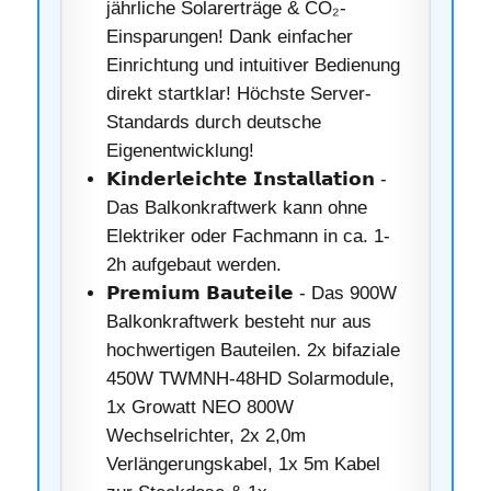
jährliche Solarerträge & CO₂-
Einsparungen! Dank einfacher
Einrichtung und intuitiver Bedienung
direkt startklar! Höchste Server-
Standards durch deutsche
Eigenentwicklung!
𝗞𝗶𝗻𝗱𝗲𝗿𝗹𝗲𝗶𝗰𝗵𝘁𝗲 𝗜𝗻𝘀𝘁𝗮𝗹𝗹𝗮𝘁𝗶𝗼𝗻 -
Das Balkonkraftwerk kann ohne
Elektriker oder Fachmann in ca. 1-
2h aufgebaut werden.
𝗣𝗿𝗲𝗺𝗶𝘂𝗺 𝗕𝗮𝘂𝘁𝗲𝗶𝗹𝗲 - Das 900W
Balkonkraftwerk besteht nur aus
hochwertigen Bauteilen. 2x bifaziale
450W TWMNH-48HD Solarmodule,
1x Growatt NEO 800W
Wechselrichter, 2x 2,0m
Verlängerungskabel, 1x 5m Kabel