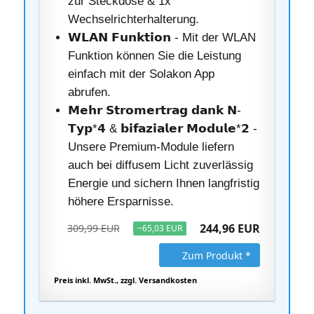
zur Steckdose & 1x
Wechselrichterhalterung.
𝗪𝗟𝗔𝗡 𝗙𝘂𝗻𝗸𝘁𝗶𝗼𝗻 - Mit der WLAN
Funktion können Sie die Leistung
einfach mit der Solakon App
abrufen.
𝗠𝗲𝗵𝗿 𝗦𝘁𝗿𝗼𝗺𝗲𝗿𝘁𝗿𝗮𝗴 𝗱𝗮𝗻𝗸 𝗡-
𝗧𝘆𝗽*𝟰 & 𝗯𝗶𝗳𝗮𝘇𝗶𝗮𝗹𝗲𝗿 𝗠𝗼𝗱𝘂𝗹𝗲*𝟮 -
Unsere Premium-Module liefern
auch bei diffusem Licht zuverlässig
Energie und sichern Ihnen langfristig
höhere Ersparnisse.
244,96 EUR
309,99 EUR
−65,03 EUR
Zum Produkt *
Preis inkl. MwSt., zzgl. Versandkosten