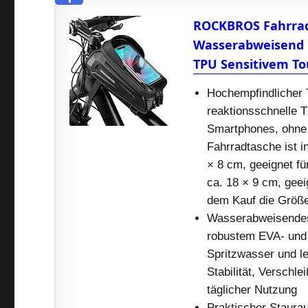
ROCKBROS Fahrra
Wasserabweisend H
TPU Sensitivem To
Hochempfindlicher 
reaktionsschnelle 
Smartphones, ohne
Fahrradtasche ist i
× 8 cm, geeignet fü
ca. 18 × 9 cm, geei
dem Kauf die Größe
Wasserabweisendes 
robustem EVA- und 
Spritzwasser und l
Stabilität, Verschle
täglicher Nutzung
Praktischer Staurau