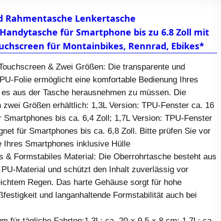
d Rahmentasche Lenkertasche
andytasche für Smartphone bis zu 6.8 Zoll mit
uchscreen für Montainbikes, Rennrad, Ebikes*
Touchscreen & Zwei Größen: Die transparente und
TPU-Folie ermöglicht eine komfortable Bedienung Ihres
 es aus der Tasche herausnehmen zu müssen. Die
n zwei Größen erhältlich: 1,3L Version: TPU-Fenster ca. 16
r Smartphones bis ca. 6,4 Zoll; 1,7L Version: TPU-Fenster
gnet für Smartphones bis ca. 6,8 Zoll. Bitte prüfen Sie vor
 Ihres Smartphones inklusive Hülle
& Formstabiles Material: Die Oberrohrtasche besteht aus
PU-Material und schützt den Inhalt zuverlässig vor
eichtem Regen. Das harte Gehäuse sorgt für hohe
ißfestigkeit und langanhaltende Formstabilität auch bei
m für tägliche Fahrten:1,3L: ca. 20 × 9,5 × 8 cm; 1,7L: ca.