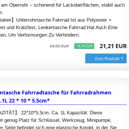
am Oberrohr – schonend für Lackoberflächen, stabil auch
r.
alien】Unterrohrtasche Fahrrad Ist aus Polyester +
est und Kratzfest. Lenkertasche Fahrrad Hat Auch Eine
ren, Um Verformungen Zu Verhindern.
21,21 EUR
24,95 EUR
−3,74 EUR
Zum Produkt *
tasche Fahrradtasche für Fahrradrahmen
1L 22 * 10 * 5,5cm*
TÄT】 22*10*5,5cm. Ca. 1L Kapazität. Diese
et genug Platz für Schlüssel, Werkzeug, Minipumpe,
r Seite befindet sich eine elastische Kordel, in der Sie