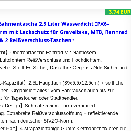
3,74 EUR
ahmentasche 2,5 Liter Wasserdicht IPX6–
rm mit Lackschutz für Gravelbike, MTB, Rennrad
& 2 Reißverschluss-Taschen*
t】Oberrohrtasche Fahrrad Mit Nahtlosem
Luftdichtem ReißVerschluss und Hochdichtem,
be, Stellt Es Sicher, Dass Ihre GegenstäNde Sicher und
Kapazität】2,5L Hauptfach (39x5,5x12,5cm) + seitliche
hen. Organisiert alles: Vom Fahrradschlauch bis zur
 für Tagestouren oder Stadtpendler.
es Design】Schmale 5,5cm-Form verhindert
g. Extrabreite Reißverschlussöffnung + reflektierende
rten nach deutscher StVZO-Norm.
er Halt】4-strapazierfähige Gummiklettbänder fixieren die