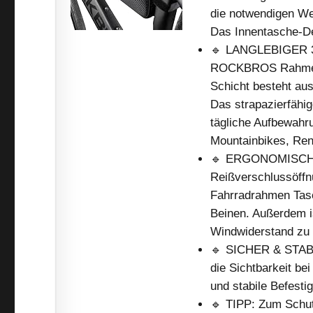
die notwendigen We
Das Innentasche-De
🔹 LANGLEBIGER 3
ROCKBROS Rahmenta
Schicht besteht au
Das strapazierfähi
tägliche Aufbewahru
Mountainbikes, Ren
🔹 ERGONOMISCHES
Reißverschlussöffn
Fahrradrahmen Tasc
Beinen. Außerdem i
Windwiderstand zu 
🔹 SICHER & STABIL
die Sichtbarkeit be
und stabile Befest
🔹 TIPP: Zum Schu