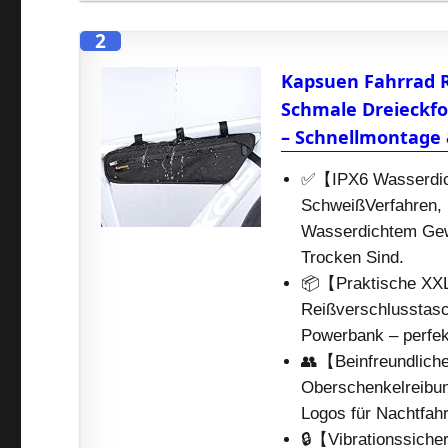
2
Kapsuen Fahrrad R
Schmale Dreieckfo
– Schnellmontage 
✅【IPX6 Wasserdich
SchweißVerfahren, 
Wasserdichtem Gewe
Trocken Sind.
📦【Praktische XXL-
Reißverschlusstasc
Powerbank – perfekt
👥【Beinfreundlich
Oberschenkelreibun
Logos für Nachtfah
🔒【Vibrationssicher