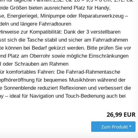
eide Größen bieten ausreichend Platz für Handy,
se, Energieriegel, Minipumpe oder Reparaturwerkzeug –
endeln und längere Fahrradtouren
inweise zur Kompatibilität: Dank der 3 verstellbaren
sst sich die Tasche stabil und sicher am Fahrradrahmen
te können bei Bedarf gekürzt werden. Bitte prüfen Sie vor
end Platz am Oberrohr sowie mögliche Einschränkungen
el oder Schrauben am Rahmen
 für komfortables Fahren: Die Fahrrad-Rahmentasche
Kopfhöreröffnung für bequemes Musikhören während der
rte Sonnenblende reduziert Reflexionen und verbessert die
ay – ideal für Navigation und Touch-Bedienung auch bei
26,99 EUR
Zum Produkt *