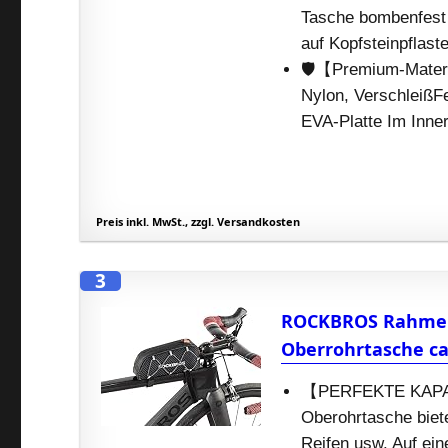
Tasche bombenfest 
auf Kopfsteinpflaste
🛡️【Premium-Materi
Nylon, VerschleißF
EVA-Platte Im Inne
Preis inkl. MwSt., zzgl. Versandkosten
3
ROCKBROS Rahmen
Oberrohrtasche ca.
【PERFEKTE KAPAZI
Oberohrtasche biet
Reifen usw. Auf eine