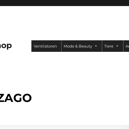
hop
Ventilatoren
Mode & Beauty
Tiere
A
 ZAGO