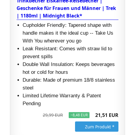
Trinkbecher Eiskaffee-Reisebecher |
Geschenke für Frauen und Männer | Trek
| 1180ml | Midnight Black*
Cupholder Friendly: Tapered shape with
handle makes it the ideal cup -- Take Us
With You wherever you go
Leak Resistant: Comes with straw lid to
prevent spills
Double Wall Insulation: Keeps beverages
hot or cold for hours
Durable: Made of premium 18/8 stainless
steel
Limited Lifetime Warranty & Patent
Pending
21,51 EUR
29,99 EUR
−8,48 EUR
Zum Produkt *