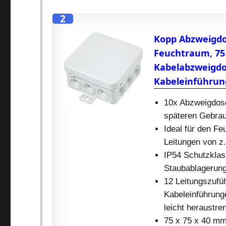
2
Kopp Abzweigdos
Feuchtraum, 75
Kabelabzweigdo
Kabeleinführun
10x Abzweigdose
späteren Gebra
Ideal für den F
Leitungen von z
IP54 Schutzklas
Staubablagerung
12 Leitungszufüh
Kabeleinführung
leicht heraustre
75 x 75 x 40 mm 