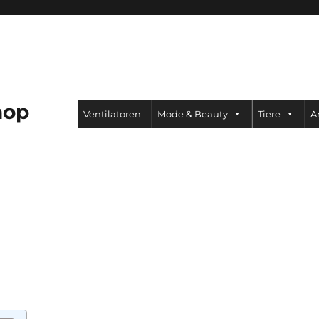
hop
Ventilatoren
Mode & Beauty
Tiere
A