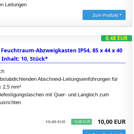
n Leitungen
Zum Produkt *
0,48 EUR
1 Feuchtraum-Abzweigkasten IP54, 85 x 44 x 40
Inhalt: 10, Stück*
ch
elbstabdichtenden Abschneid-Leitungseinführungen für
 x 2,5 mm²
efestigungslaschen mit Quer- und Langloch zum
Ausrichten
10,00 EUR
10,48 EUR
−0,48 EUR