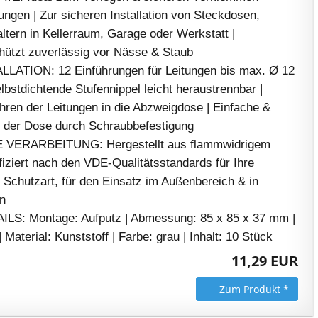
tungen | Zur sicheren Installation von Steckdosen,
ltern in Kellerraum, Garage oder Werkstatt |
chützt zuverlässig vor Nässe & Staub
LATION: 12 Einführungen für Leitungen bis max. Ø 12
bstdichtende Stufennippel leicht heraustrennbar |
ren der Leitungen in die Abzweigdose | Einfache &
ng der Dose durch Schraubbefestigung
ERARBEITUNG: Hergestellt aus flammwidrigem
ifiziert nach den VDE-Qualitätsstandards für Ihre
4 Schutzart, für den Einsatz im Außenbereich & in
n
S: Montage: Aufputz | Abmessung: 85 x 85 x 37 mm |
 Material: Kunststoff | Farbe: grau | Inhalt: 10 Stück
11,29 EUR
Zum Produkt *