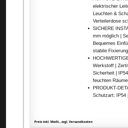
elektrischer Lei
Leuchten & Scha
Verteilerdose s
SICHERE INSTAL
mm möglich | Sel
Bequemes Einfüh
stabile Fixieru
HOCHWERTIGE V
Werkstoff | Zert
Sicherheit | IP5
feuchten Räume
PRODUKT-DETAIL
Schutzart: IP54 |
Preis inkl. MwSt., zzgl. Versandkosten