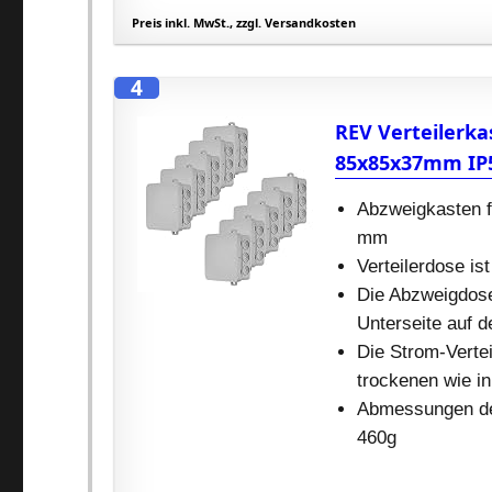
Preis inkl. MwSt., zzgl. Versandkosten
4
REV Verteilerka
85x85x37mm IP5
Abzweigkasten fü
mm
Verteilerdose i
Die Abzweigdose
Unterseite auf d
Die Strom-Verte
trockenen wie i
Abmessungen de
460g