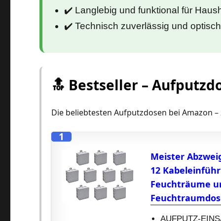
✔️ Langlebig und funktional für Haus
✔️ Technisch zuverlässig und optisch 
🔝 Bestseller – Aufputzd
Die beliebtesten Aufputzdosen bei Amazon – 
1
Meister Abzweig
12 Kabeleinführ
Feuchträume un
Feuchtraumdose
AUFPUTZ-EINSAT