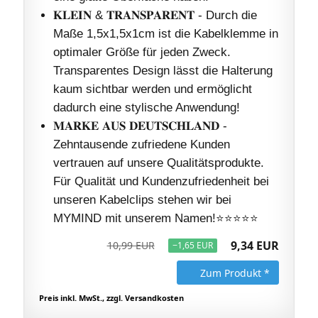
𝐊𝐋𝐄𝐈𝐍 & 𝐓𝐑𝐀𝐍𝐒𝐏𝐀𝐑𝐄𝐍𝐓 - Durch die
Maße 1,5x1,5x1cm ist die Kabelklemme in
optimaler Größe für jeden Zweck.
Transparentes Design lässt die Halterung
kaum sichtbar werden und ermöglicht
dadurch eine stylische Anwendung!
𝐌𝐀𝐑𝐊𝐄 𝐀𝐔𝐒 𝐃𝐄𝐔𝐓𝐒𝐂𝐇𝐋𝐀𝐍𝐃 -
Zehntausende zufriedene Kunden
vertrauen auf unsere Qualitätsprodukte.
Für Qualität und Kundenzufriedenheit bei
unseren Kabelclips stehen wir bei
MYMIND mit unserem Namen!⭐⭐⭐⭐⭐
9,34 EUR
10,99 EUR
−1,65 EUR
Zum Produkt *
Preis inkl. MwSt., zzgl. Versandkosten