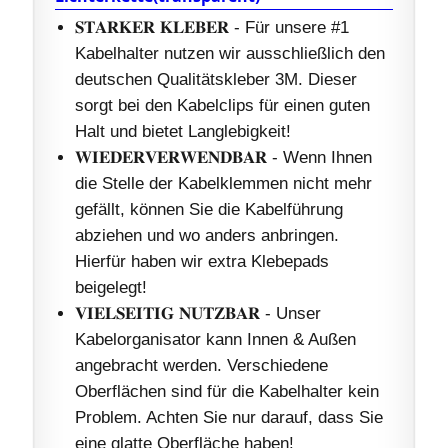
𝐒𝐓𝐀𝐑𝐊𝐄𝐑 𝐊𝐋𝐄𝐁𝐄𝐑 - Für unsere #1
Kabelhalter nutzen wir ausschließlich den
deutschen Qualitätskleber 3M. Dieser
sorgt bei den Kabelclips für einen guten
Halt und bietet Langlebigkeit!
𝐖𝐈𝐄𝐃𝐄𝐑𝐕𝐄𝐑𝐖𝐄𝐍𝐃𝐁𝐀𝐑 - Wenn Ihnen
die Stelle der Kabelklemmen nicht mehr
gefällt, können Sie die Kabelführung
abziehen und wo anders anbringen.
Hierfür haben wir extra Klebepads
beigelegt!
𝐕𝐈𝐄𝐋𝐒𝐄𝐈𝐓𝐈𝐆 𝐍𝐔𝐓𝐙𝐁𝐀𝐑 - Unser
Kabelorganisator kann Innen & Außen
angebracht werden. Verschiedene
Oberflächen sind für die Kabelhalter kein
Problem. Achten Sie nur darauf, dass Sie
eine glatte Oberfläche haben!