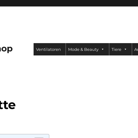
hop
Ventilatoren
Mode & Beauty
Tiere
A
tte