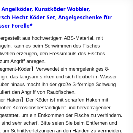
Angelköder, Kunstköder Wobbler,
sch Hecht Köder Set, Angelgeschenke für
ser Forelle*
gestellt aus hochwertigem ABS-Material, mit
kugeln, kann es beim Schwimmen des Fisches
llwellen erzeugen, den Fressimpuls des Fisches
 zum Angriff anregen.
Segment-Köder】Verwendet ein mehrgelenkiges 8-
gn, das langsam sinken und sich flexibel im Wasser
ber hinaus macht ihn der große S-förmige Schwung
uliert den Angriff von Raubfischen.
iger Haken】Der Köder ist mit scharfen Haken mit
hoher Korrosionsbeständigkeit und hervorragender
gestattet, um ein Entkommen der Fische zu verhindern.
sind sehr scharf. Bitte seien Sie beim Entfernen und
g, um Schnittverletzungen an den Händen zu vermeiden.