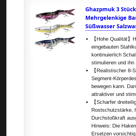
Ghazpmuk 3 Stück 
Mehrgelenkige Bar
Süßwasser Salzwas
【Hohe Qualität】Her
eingebauten Stahl
kontinuierlich Scha
stimulieren und ihn
【Realistischer 8-
Segment-Körperdesi
bewegen kann. Darü
attraktiver und stim
【Scharfer dreiteil
Rostschutzstärke, 
Durchstoßkraft aus
Hinweis: Die Haken 
Ersetzen vorsichti