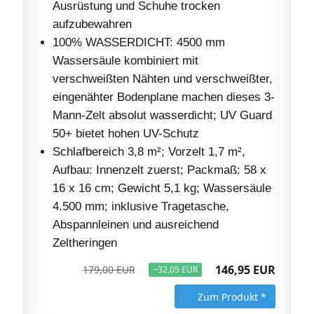
Ausrüstung und Schuhe trocken
aufzubewahren
100% WASSERDICHT: 4500 mm
Wassersäule kombiniert mit
verschweißten Nähten und verschweißter,
eingenähter Bodenplane machen dieses 3-
Mann-Zelt absolut wasserdicht; UV Guard
50+ bietet hohen UV-Schutz
Schlafbereich 3,8 m²; Vorzelt 1,7 m²,
Aufbau: Innenzelt zuerst; Packmaß: 58 x
16 x 16 cm; Gewicht 5,1 kg; Wassersäule
4.500 mm; inklusive Tragetasche,
Abspannleinen und ausreichend
Zeltheringen
146,95 EUR
179,00 EUR
−32,05 EUR
Zum Produkt *