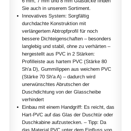
6 mm, 7 mm und 8 mm Glasdicke finden
Sie auch in unserem Sortiment.
Innovatives System: Sorgfältig
durchdachte Konstruktion mit
verlängertem Abtropfprofil für noch
bessere Dichteigenschaften – besonders
langlebig und stabil, ohne zu verhärten –
hergestellt aus PVC in 2 Stärken:
Profilleiste aus hartem PVC (Stärke 80
Sh'a D), Gummilippen aus weichem PVC
(Stärke 70 Sh'a A) – dadurch wird
unerwünschtes Abrutschen der
Duschdichtung von der Glasscheibe
verhindert
Einbau mit einem Handgriff: Es reicht, das
Hart-PVC auf das Glas der Duschtür oder
Duschkabine aufzustecken. – Tipp: Da
das Material PVC unter dem Einfluss von