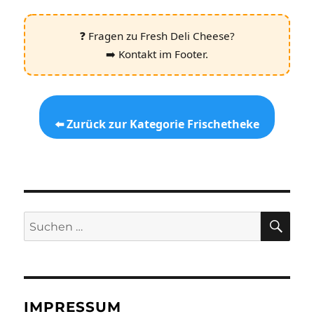
❓ Fragen zu Fresh Deli Cheese?
➡️ Kontakt im Footer.
⬅️ Zurück zur Kategorie Frischetheke
SU
Suchen
nach:
IMPRESSUM