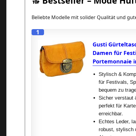
🔝 Bestseller – Mode Hüf
Beliebte Modelle mit solider Qualität und g
1
Gusti Gürteltas
Damen für Festi
Portemonnaie i
Stylisch & Kompa
für Festivals, S
bequem zu trage
Sicher verstaut 
perfekt für Kart
erreichbar.
Echtes Leder, la
robust, stylisch