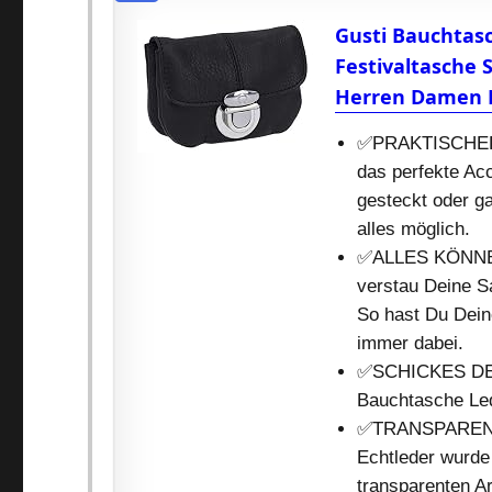
Gusti Bauchtasc
Festivaltasche
Herren Damen 
✅PRAKTISCHER 
das perfekte Acc
gesteckt oder g
alles möglich.
✅ALLES KÖNNER- 
verstau Deine S
So hast Du Dein
immer dabei.
✅SCHICKES DESI
Bauchtasche Led
✅TRANSPARENTE
Echtleder wurde
transparenten Ar