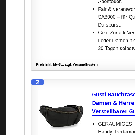
Abenteuer.
Fair & verantwo
SA8000 – für Qua
Du spürst.
Geld Zurück Ver
Leder Damen nich
30 Tagen selbst
Preis inkl. MwSt., zzgl. Versandkosten
2
Gusti Bauchtasc
Damen & Herren
Verstellbarer Gu
GERÄUMIGES HAU
Handy, Portemon