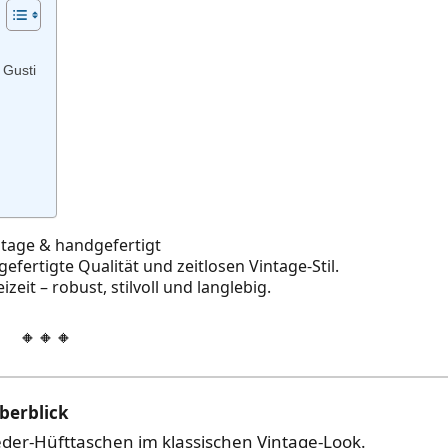
 Gusti
ntage & handgefertigt
efertigte Qualität und zeitlosen Vintage‑Stil.
izeit – robust, stilvoll und langlebig.
🔸🔸🔸
Überblick
eder‑Hüfttaschen im klassischen Vintage‑Look.