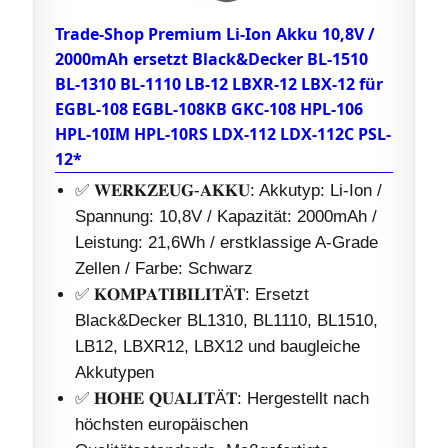
Trade-Shop Premium Li-Ion Akku 10,8V /
2000mAh ersetzt Black&Decker BL-1510
BL-1310 BL-1110 LB-12 LBXR-12 LBX-12 für
EGBL-108 EGBL-108KB GKC-108 HPL-106
HPL-10IM HPL-10RS LDX-112 LDX-112C PSL-
12*
✅ 𝐖𝐄𝐑𝐊𝐙𝐄𝐔𝐆-𝐀𝐊𝐊𝐔: Akkutyp: Li-Ion /
Spannung: 10,8V / Kapazität: 2000mAh /
Leistung: 21,6Wh / erstklassige A-Grade
Zellen / Farbe: Schwarz
✅ 𝐊𝐎𝐌𝐏𝐀𝐓𝐈𝐁𝐈𝐋𝐈𝐓Ä𝐓: Ersetzt
Black&Decker BL1310, BL1110, BL1510,
LB12, LBXR12, LBX12 und baugleiche
Akkutypen
✅ 𝐇𝐎𝐇𝐄 𝐐𝐔𝐀𝐋𝐈𝐓Ä𝐓: Hergestellt nach
höchsten europäischen