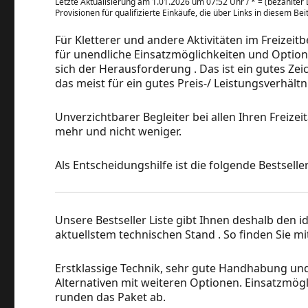
Letzte Aktualisierung am 1.01.2026 um 07:52 Uhr /
*
= (bezahlter L
Provisionen für qualifizierte Einkäufe, die über Links in diesem Be
Für Kletterer und andere Aktivitäten im Freizeitb
für unendliche Einsatzmöglichkeiten und Option
sich der Herausforderung . Das ist ein gutes Zei
das meist für ein gutes Preis-/ Leistungsverhältn
Unverzichtbarer Begleiter bei allen Ihren Freizeit
mehr und nicht weniger.
Als Entscheidungshilfe ist die folgende Bestseller-
Unsere Bestseller Liste gibt Ihnen deshalb den i
aktuellstem technischen Stand . So finden Sie mi
Erstklassige Technik, sehr gute Handhabung un
Alternativen mit weiteren Optionen. Einsatzmögl
runden das Paket ab.