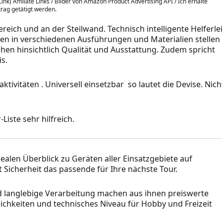
ink) Affiliate Links / Bilder von Amazon Product Advertising API / Ich erhalte
itrag getätigt werden.
ereich und an der Steilwand. Technisch intelligente Helferle
en in verschiedenen Ausführungen und Materialien stellen
chen hinsichtlich Qualität und Ausstattung. Zudem spricht
is.
aktivitäten . Universell einsetzbar so lautet die Devise. Nich
Liste sehr hilfreich.
dealen Überblick zu Geräten aller Einsatzgebiete auf
t Sicherheit das passende für Ihre nächste Tour.
d langlebige Verarbeitung machen aus ihnen preiswerte
ichkeiten und technisches Niveau für Hobby und Freizeit