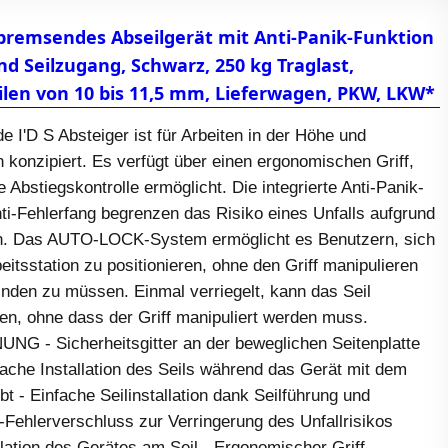
tbremsendes Abseilgerät mit Anti-Panik-Funktion
d Seilzugang, Schwarz, 250 kg Traglast,
ilen von 10 bis 11,5 mm, Lieferwagen, PKW, LKW*
 I'D S Absteiger ist für Arbeiten in der Höhe und
 konzipiert. Es verfügt über einen ergonomischen Griff,
 Abstiegskontrolle ermöglicht. Die integrierte Anti-Panik-
ti-Fehlerfang begrenzen das Risiko eines Unfalls aufgrund
rn. Das AUTO-LOCK-System ermöglicht es Benutzern, sich
eitsstation zu positionieren, ohne den Griff manipulieren
inden zu müssen. Einmal verriegelt, kann das Seil
, ohne dass der Griff manipuliert werden muss.
 - Sicherheitsgitter an der beweglichen Seitenplatte
fache Installation des Seils während das Gerät mit dem
bt - Einfache Seilinstallation dank Seilführung und
-Fehlerverschluss zur Verringerung des Unfallrisikos
llation des Gerätes am Seil - Ergonomischer Griff