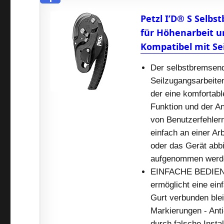
Petzl I’D® S Selbs
für Höhenarbeit un
Kompatibel mit Se
Der selbstbremsende
Seilzugangsarbeiten
der eine komfortable
Funktion und der An
von Benutzerfehle
einfach an einer Arb
oder das Gerät abb
aufgenommen werden
EINFACHE BEDIENUNG
ermöglicht eine ein
Gurt verbunden blei
Markierungen - Anti
durch falsche Insta