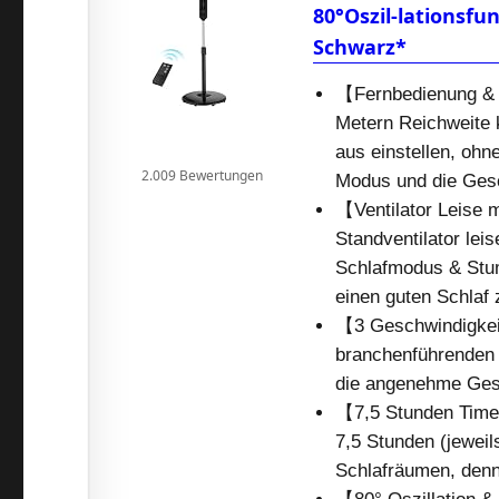
80°Oszil-lationsfun
Schwarz*
【Fernbedienung & 
Metern Reichweite k
aus einstellen, oh
2.009 Bewertungen
Modus und die Gesc
【Ventilator Leise 
Standventilator lei
Schlafmodus & Stum
einen guten Schlaf
【3 Geschwindigkei
branchenführenden 
die angenehme Ges
【7,5 Stunden Timer】
7,5 Stunden (jeweils
Schlafräumen, denn