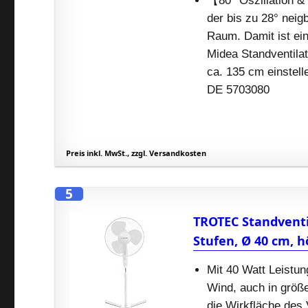
【80° Oszillation &
der bis zu 28° neig
Raum. Damit ist ei
Midea Standventilat
ca. 135 cm einstel
DE 5703080
Preis inkl. MwSt., zzgl. Versandkosten
5
TROTEC Standventila
Stufen, Ø 40 cm, h
Mit 40 Watt Leistun
Wind, auch in größ
die Wirkfläche des 