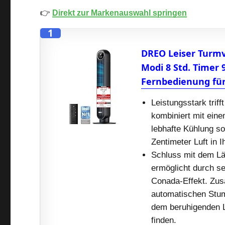
👉
Direkt zur Markenauswahl springen
1
DREO Leiser Turmv
Modi 8 Std. Timer 
Fernbedienung für
Leistungsstark trif
kombiniert mit eine
lebhafte Kühlung so
Zentimeter Luft in
Schluss mit dem Lä
ermöglicht durch s
Conada-Effekt. Zus
automatischen Stu
dem beruhigenden L
finden.