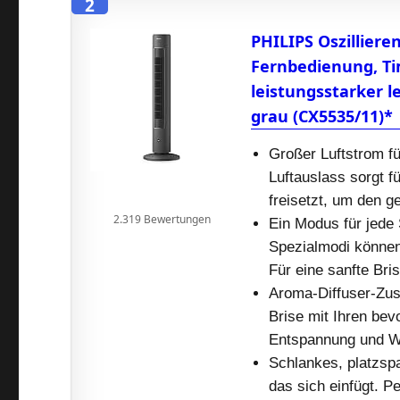
2
PHILIPS Oszilliere
Fernbedienung, Ti
leistungsstarker l
grau (CX5535/11)*
Großer Luftstrom f
Luftauslass sorgt f
freisetzt, um den 
2.319 Bewertungen
Ein Modus für jede 
Spezialmodi können
Für eine sanfte Bri
Aroma-Diffuser-Zusa
Brise mit Ihren bev
Entspannung und Wo
Schlankes, platzspa
das sich einfügt. P