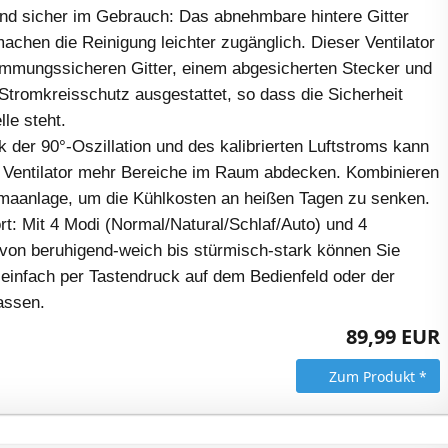
und sicher im Gebrauch: Das abnehmbare hintere Gitter
achen die Reinigung leichter zugänglich. Dieser Ventilator
lemmungssicheren Gitter, einem abgesicherten Stecker und
Stromkreisschutz ausgestattet, so dass die Sicherheit
lle steht.
 der 90°-Oszillation und des kalibrierten Luftstroms kann
de Ventilator mehr Bereiche im Raum abdecken. Kombinieren
limaanlage, um die Kühlkosten an heißen Tagen zu senken.
t: Mit 4 Modi (Normal/Natural/Schlaf/Auto) und 4
von beruhigend-weich bis stürmisch-stark können Sie
 einfach per Tastendruck auf dem Bedienfeld oder der
assen.
89,99 EUR
Zum Produkt *