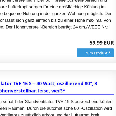
 Höhenverstellbar】Der 80 ° breite Schwenkbereich und
bare Lüfterkopf sorgen für eine großflächige Kühlung im
ne bequeme Nutzung in der ganzen Wohnung möglich. Der
or lässt sich ganz einfach bis zu einer Höhe maximal von
len. Der Höhenverstell-Bereich beträgt 24 cm./WEEE Nr.:
59,99 EUR
Zum Produkt *
tor TVE 15 S – 40 Watt, oszillierend 80°, 3
öhenverstellbar, leise, weiß*
g schafft der Standventilator TVE 15 S ausreichend kühlen
eren Räumen. Durch die automatische 80°-Oszillation wird
Ventilators zusätzlich erhöht und der Luftstrom breit