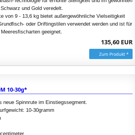
aflash-Technologie für erhöhte Steifigkeit und im gewohnten
Schwarz und Gold veredelt.
ke von 9 - 13,6 kg bietet außergewöhnliche Vielseitigkeit
Grundfisch- oder Driftingstilen verwendet werden und ist für
 Meeresfischarten geeignet.
135,60 EUR
Zum Produkt *
0M 10-30g*
s neue Spinnrute im Einstiegssegment.
Wurfgewicht: 10-30gramm
m
0centimeter