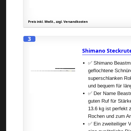
Preis inkl. MwSt., zzgl. Versandkosten
3
Shimano Steckrute
✅ Shimano Beastmas
geflochtene Schnüre
superschlanken Roh
und bequem für län
✅ Der Name Beastma
guten Ruf für Stärk
13.6 kg ist perfek
Rochen und zum Ang
✅ Ein zweiteiliger 