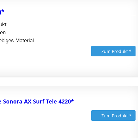
g*
ukt
den
ebiges Material
Zum Produkt *
 Sonora AX Surf Tele 4220*
Zum Produkt *