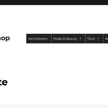
hop
Ventilatoren
Mode & Beauty
Tiere
A
te