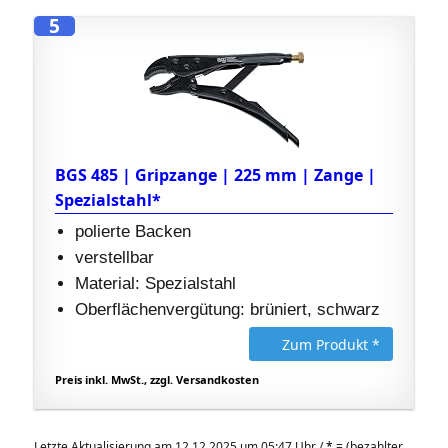
5
BGS 485 | Gripzange | 225 mm | Zange |
Spezialstahl*
polierte Backen
verstellbar
Material: Spezialstahl
Oberflächenvergütung: brüniert, schwarz
Zum Produkt *
Preis inkl. MwSt., zzgl. Versandkosten
Letzte Aktualisierung am 12.12.2025 um 05:47 Uhr /
*
= (bezahlter