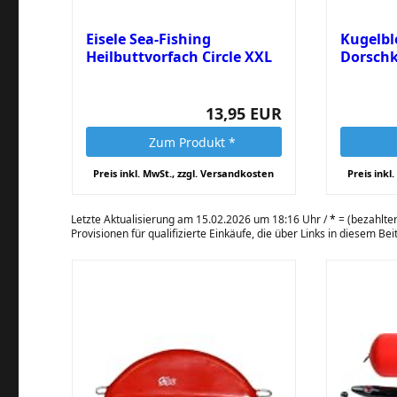
Eisele Sea-Fishing
Kugelble
Heilbuttvorfach Circle XXL
Dorsch
mit...
13,95 EUR
Zum Produkt *
Preis inkl. MwSt., zzgl. Versandkosten
Preis inkl
Letzte Aktualisierung am 15.02.2026 um 18:16 Uhr /
*
= (bezahlter
Provisionen für qualifizierte Einkäufe, die über Links in diesem Be