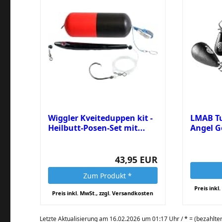
Wiggler Kveiteduppen kit -
LMAB T
Heilbutt-Posen-Set mit...
Angel Ge
für...
43,95 EUR
Zum Produkt *
Preis inkl
Preis inkl. MwSt., zzgl. Versandkosten
Letzte Aktualisierung am 16.02.2026 um 01:17 Uhr /
*
= (bezahlter