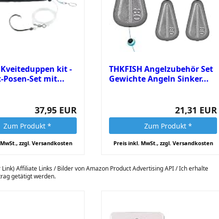
 Kveiteduppen kit -
THKFISH Angelzubehör Set
-Posen-Set mit...
Gewichte Angeln Sinker...
37,95 EUR
21,31 EUR
Zum Produkt *
Zum Produkt *
. MwSt., zzgl. Versandkosten
Preis inkl. MwSt., zzgl. Versandkosten
 Link) Affiliate Links / Bilder von Amazon Product Advertising API / Ich erhalte
itrag getätigt werden.