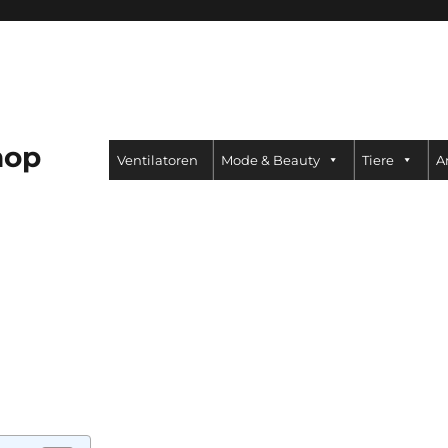
hop
Ventilatoren
Mode & Beauty
Tiere
A