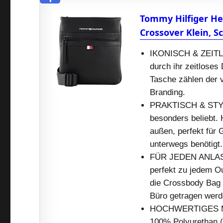
Tommy Hilfiger He
Crossover Klein, S
IKONISCH & ZEITLO
durch ihr zeitloses
Tasche zählen der 
Branding.
PRAKTISCH & STYLI
besonders beliebt.
außen, perfekt für
unterwegs benötigt.
FÜR JEDEN ANLASS:
perfekt zu jedem O
die Crossbody Bag 
Büro getragen werd
HOCHWERTIGES MAT
100% Polyurethan 