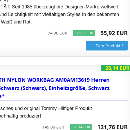
: Seit 1985 überzeugt die Designer-Marke weltweit
und Leichtigkeit mit vielfältigen Styles in den bekannten
 Weiß und Rot.
55,92 EUR
74,90 EUR
−18,98 EUR
Zum Produkt *
28,14 EUR
 TH NYLON WORKBAG AM0AM13619 Herren
chwarz (Schwarz), Einheitsgröße, Schwarz
e*
tisches und original Tommy Hilfiger Produkt
achhaltig produziert
121,76 EUR
149,90 EUR
−28,14 EUR