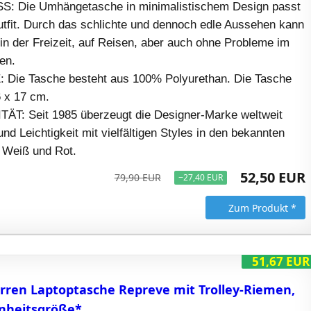
 Die Umhängetasche in minimalistischem Design passt
utfit. Durch das schlichte und dennoch edle Aussehen kann
n der Freizeit, auf Reisen, aber auch ohne Probleme im
en.
Die Tasche besteht aus 100% Polyurethan. Die Tasche
6 x 17 cm.
: Seit 1985 überzeugt die Designer-Marke weltweit
und Leichtigkeit mit vielfältigen Styles in den bekannten
 Weiß und Rot.
52,50 EUR
79,90 EUR
−27,40 EUR
Zum Produkt *
51,67 EUR
rren Laptoptasche Repreve mit Trolley-Riemen,
inheitsgröße*