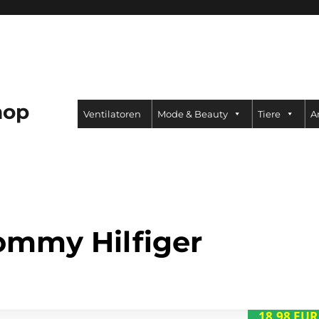
hop
Ventilatoren
Mode & Beauty
Tiere
A
ommy Hilfiger
18,98 EUR