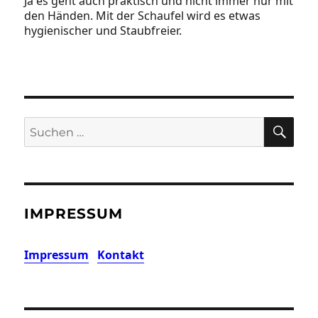
Ja es geht auch praktisch und nicht immer nur mit
den Händen. Mit der Schaufel wird es etwas
hygienischer und Staubfreier.
SU
Suchen
nach:
IMPRESSUM
Impressum
Kontakt