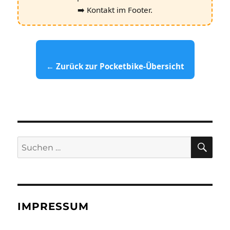
➡️ Kontakt im Footer.
← Zurück zur Pocketbike‑Übersicht
SU
Suchen
nach:
IMPRESSUM