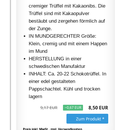
cremiger Trüffel mit Kakaonibs. Die
Trüffel sind mit Kakaopulver
bestäubt und zergehen förmlich auf
der Zunge.
IN MUNDGERECHTER Größe:
Klein, cremig und mit einem Happen
im Mund
HERSTELLUNG in einer
schwedischen Manufaktur
INHALT: Ca. 20-22 Schokotrüffel. In
einer edel gestalteten
Pappschachtel. Kühl und trocken
lagern
8,50 EUR
9,17 EUR
−0,67 EUR
Zum Produkt *
Preis inkl. MwSt., zzgl. Versandkosten