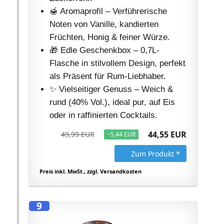
🍯 Aromaprofil – Verführerische
Noten von Vanille, kandierten
Früchten, Honig & feiner Würze.
🎁 Edle Geschenkbox – 0,7L-
Flasche in stilvollem Design, perfekt
als Präsent für Rum-Liebhaber.
✨ Vielseitiger Genuss – Weich &
rund (40% Vol.), ideal pur, auf Eis
oder in raffinierten Cocktails.
44,55 EUR
49,99 EUR
−5,44 EUR
Zum Produkt *
Preis inkl. MwSt., zzgl. Versandkosten
9