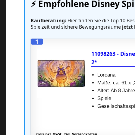
⚡️ Empfohlene Disney Sp
Kaufberatung:
Hier finden Sie die Top 10 Best
Spielzeit und sichere Bewegungsräume
jetzt
1
11098263 - Disn
2*
Lorcana
Maße: ca. 61 x ,
Alter: Ab 8 Jahr
Spiele
Gesellschaftsspi
Preis inkl. MwSt., zzgl. Versandkosten