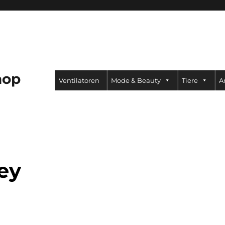
hop
Ventilatoren
Mode & Beauty
Tiere
A
ey