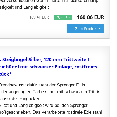
zwei verschiedenen Gummihärten für besseren Grip
tigkeit und Langlebigkeit
160,06 EUR
169,41 EUR
−9,35 EUR
Zum Produkt *
s Steigbügel Silber, 120 mm Trittweite I
eigbügel mit schwarzer Einlage, rostfreies
Stück*
Trendbewusst dafür steht der Sprenger Fillis
n der angesagten Farbe silber mit schwarzem Tritt ist
 absoluter Hingucker
ilität und Langlebigkeit wird bei den Sprenger
roßgeschrieben. Das verarbeitete rostfreie Edelstahl