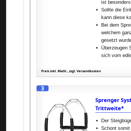
ist besonders
Sollte die Ein
kann diese ka
Bei dem Spren
welchem ganz
gesetzt wurd
Überzeugen Si
sich vom edl
Preis inkl. MwSt., zzgl. Versandkosten
3
Sprenger Syst
Trittweite*
Der Steigbüge
Schont somit