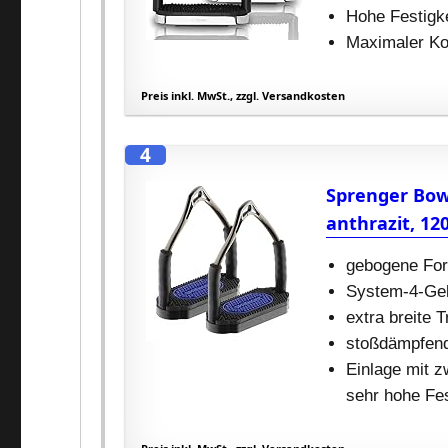
Hohe Festigke
Maximaler Ko
Preis inkl. MwSt., zzgl. Versandkosten
4
Sprenger Bow 
anthrazit, 12
gebogene For
System-4-Gel
extra breite T
stoßdämpfend
Einlage mit 
sehr hohe Fes