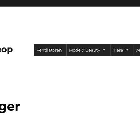
hop
Ventilatoren
Mode & Beauty
Tiere
A
ger