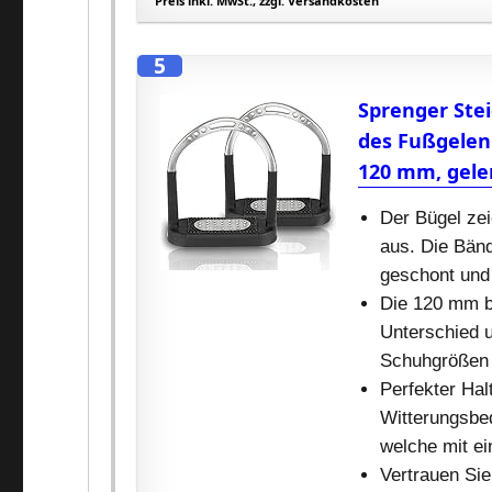
Preis inkl. MwSt., zzgl. Versandkosten
5
Sprenger Stei
des Fußgelenk
120 mm, gele
Der Bügel ze
aus. Die Bän
geschont und 
Die 120 mm br
Unterschied u
Schuhgrößen 
Perfekter Hal
Witterungsbed
welche mit ei
Vertrauen Sie