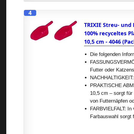
4
TRIXIE Streu- und
100% recyceltes Pla
10,5 cm - 4046 (Pa
Die folgenden Infor
FASSUNGSVERMÖGEN
Futter oder Katzens
NACHHALTIGKEIT: H
PRAKTISCHE ABMES
10,5 cm – sorgt für
von Futternäpfen o
FARBVIELFALT: In ve
Farbauswahl sorgt 