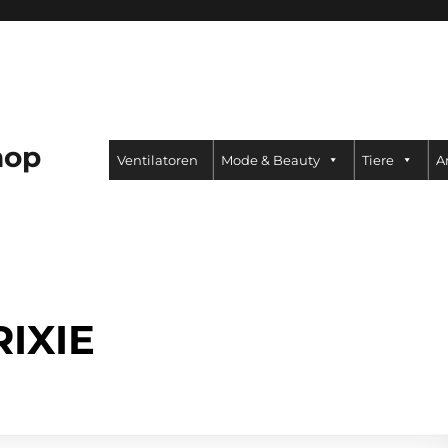
hop
Ventilatoren
Mode & Beauty
Tiere
A
RIXIE