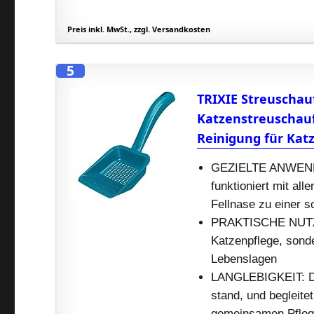
Preis inkl. MwSt., zzgl. Versandkosten
5
TRIXIE Streuschauf
Katzenstreuschaufe
Reinigung für Kat
GEZIELTE ANWENDUN
funktioniert mit all
Fellnase zu einer s
PRAKTISCHE NUTZUNG
Katzenpflege, sonder
Lebenslagen
LANGLEBIGKEIT: Der 
stand, und begleite
gemeinsamen Pfleg