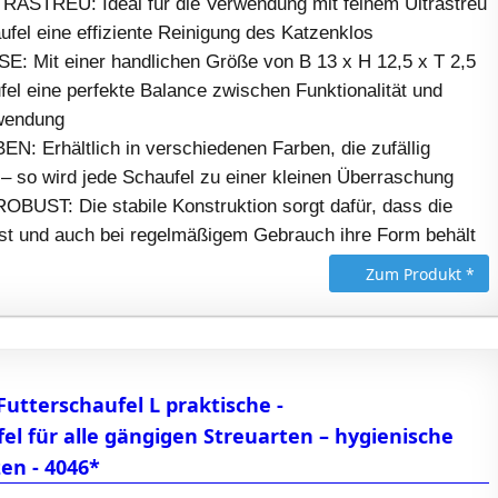
ASTREU: Ideal für die Verwendung mit feinem Ultrastreu
ufel eine effiziente Reinigung des Katzenklos
Mit einer handlichen Größe von B 13 x H 12,5 x T 2,5
fel eine perfekte Balance zwischen Funktionalität und
nwendung
: Erhältlich in verschiedenen Farben, die zufällig
– so wird jede Schaufel zu einer kleinen Überraschung
ST: Die stabile Konstruktion sorgt dafür, dass die
 ist und auch bei regelmäßigem Gebrauch ihre Form behält
Zum Produkt *
Futterschaufel L praktische -
l für alle gängigen Streuarten – hygienische
zen - 4046*