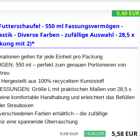
0,40 EUR
 Futterschaufel - 550 ml Fassungsvermögen -
stik - Diverse Farben - zufällige Auswahl - 28,5 x
ckung mit 2)*
mationen gelten für jede Einheit pro Packung
: 550 ml – perfekt zum genauen Portionieren von
treu
ergestellt aus 100% recyceltem Kunststoff
SUNGEN: Größe L mit praktischen Maßen von 28,5 x
 eine komfortable Handhabung und erleichtert das Befüllen
der Streuboxen
rschiedenen Farben erhältlich – die zufällige
für eine spannende Überraschung
5,58 EUR
5,98 EUR
−0,40 EUR