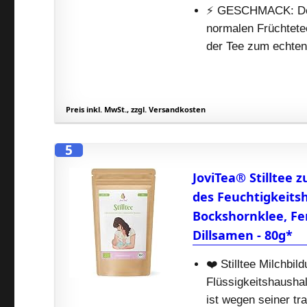
⚡️ GESCHMACK: Der
normalen Früchtetee
der Tee zum echte
Preis inkl. MwSt., zzgl. Versandkosten
5
JoviTea® Stilltee
des Feuchtigkeitsh
Bockshornklee, Fe
Dillsamen - 80g*
❤️ Stilltee Milchbil
Flüssigkeitshaushal
ist wegen seiner tr