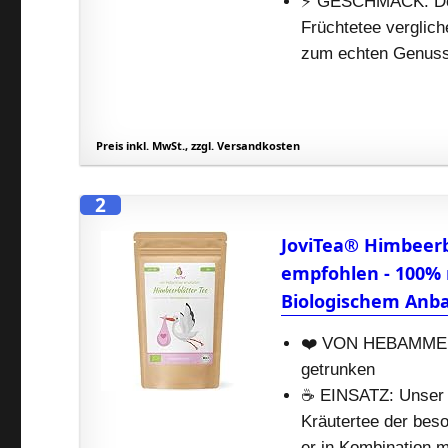
⚡️ GESCHMACK: Der
Früchtetee verglich
zum echten Genuss
Preis inkl. MwSt., zzgl. Versandkosten
2
JoviTea® Himbeer
empfohlen - 100% 
Biologischem Anba
❤️ VON HEBAMMEN E
getrunken
☕️ EINSATZ: Unser J
Kräutertee der beso
er in Kombination 