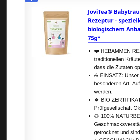
JoviTea® Babytrau
Rezeptur - speziel
biologischem Anba
75g*
❤️ HEBAMMEN REZE
traditionellen Kräu
dass die Zutaten o
☕️ EINSATZ: Unser T
besonderen Art. Au
werden.
🍀 BIO ZERTIFIKAT:
Prüfgesellschaft 
🌻 100% NATURBELA
Geschmacksverstärk
getrocknet und sind