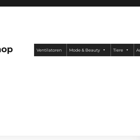
hop
Ventilatoren
Mode & Beauty
Tiere
A