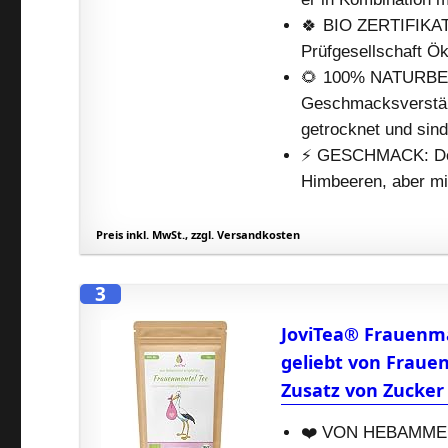
🍀 BIO ZERTIFIKAT:
Prüfgesellschaft 
🌻 100% NATURBELA
Geschmacksverstärk
getrocknet und sind
⚡️ GESCHMACK: Der
Himbeeren, aber mi
Preis inkl. MwSt., zzgl. Versandkosten
3
JoviTea® Frauenma
geliebt von Fraue
Zusatz von Zucker 
❤️ VON HEBAMMEN 