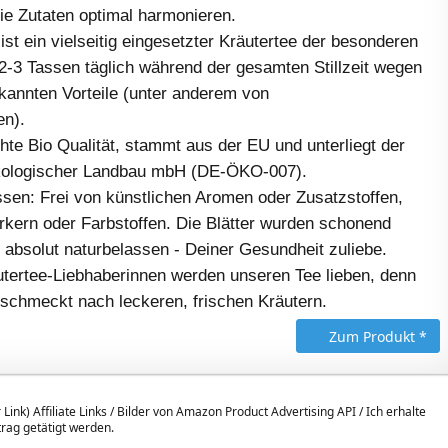
ie Zutaten optimal harmonieren.
ist ein vielseitig eingesetzter Kräutertee der besonderen
 2-3 Tassen täglich während der gesamten Stillzeit wegen
kannten Vorteile (unter anderem von
n).
Echte Bio Qualität, stammt aus der EU und unterliegt der
Ökologischer Landbau mbH (DE-ÖKO-007).
sen: Frei von künstlichen Aromen oder Zusatzstoffen,
ern oder Farbstoffen. Die Blätter wurden schonend
 absolut naturbelassen - Deiner Gesundheit zuliebe.
tertee-Liebhaberinnen werden unseren Tee lieben, denn
e schmeckt nach leckeren, frischen Kräutern.
Zum Produkt *
 Link) Affiliate Links / Bilder von Amazon Product Advertising API / Ich erhalte
itrag getätigt werden.