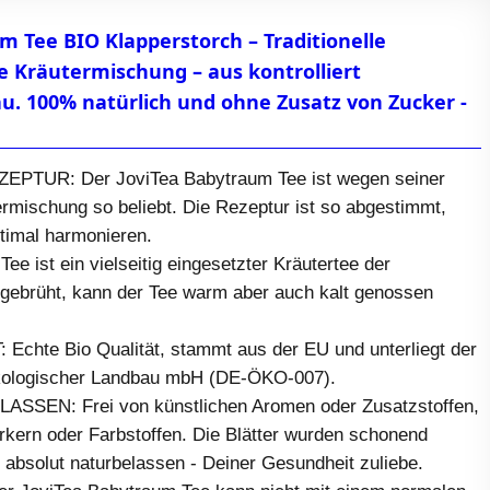
m Tee BIO Klapperstorch – Traditionelle
le Kräutermischung – aus kontrolliert
u. 100% natürlich und ohne Zusatz von Zucker -
PTUR: Der JoviTea Babytraum Tee ist wegen seiner
termischung so beliebt. Die Rezeptur ist so abgestimmt,
ptimal harmonieren.
ee ist ein vielseitig eingesetzter Kräutertee der
fgebrüht, kann der Tee warm aber auch kalt genossen
 Echte Bio Qualität, stammt aus der EU und unterliegt der
Ökologischer Landbau mbH (DE-ÖKO-007).
SSEN: Frei von künstlichen Aromen oder Zusatzstoffen,
ern oder Farbstoffen. Die Blätter wurden schonend
 absolut naturbelassen - Deiner Gesundheit zuliebe.