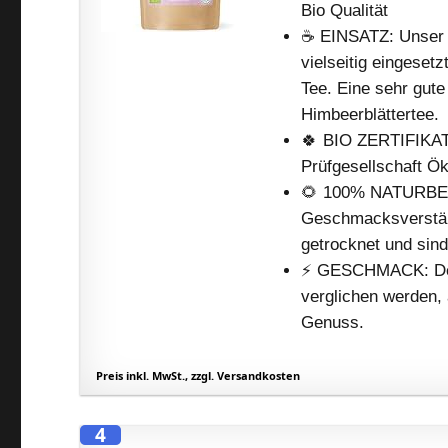
Bio Qualität
☕️ EINSATZ: Unser J
vielseitig eingeset
Tee. Eine sehr gut
Himbeerblättertee.
🍀 BIO ZERTIFIKAT:
Prüfgesellschaft 
🌻 100% NATURBELA
Geschmacksverstärk
getrocknet und sind
⚡️ GESCHMACK: Der
verglichen werden, 
Genuss.
Preis inkl. MwSt., zzgl. Versandkosten
4