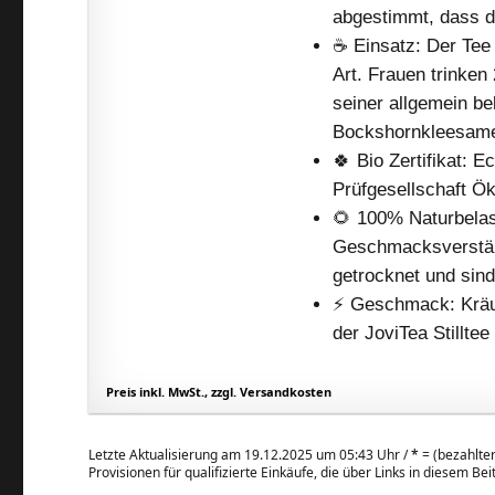
abgestimmt, dass d
☕️ Einsatz: Der Tee 
Art. Frauen trinken
seiner allgemein be
Bockshornkleesame
🍀 Bio Zertifikat: 
Prüfgesellschaft 
🌻 100% Naturbelas
Geschmacksverstärk
getrocknet und sind
⚡️ Geschmack: Kräu
der JoviTea Stillte
Preis inkl. MwSt., zzgl. Versandkosten
Letzte Aktualisierung am 19.12.2025 um 05:43 Uhr /
*
= (bezahlter
Provisionen für qualifizierte Einkäufe, die über Links in diesem Be