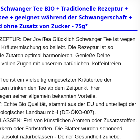
 Schwanger Tee BIO + Traditionelle Rezeptur +
tee + geeignet während der Schwangerschaft +
d ohne Zusatz von Zucker - 75g*
PTUR: Der JoviTea Glücklich Schwanger Tee ist wegen
en Kräutermischung so beliebt. Die Rezeptur ist so
ie Zutaten optimal harmonieren. Genieße Deine
vollen Zügen mit unserem natürlichen, koffeinfreien
ee ist ein vielseitig eingesetzter Kräutertee der
uen trinken den Tee ab dem Zeitpunkt ihrer
gen seiner allgemein bekannten Vorteile.
 Echte Bio Qualität, stammt aus der EU und unterliegt der
Ökologischer Landbau mbH (DE-ÖKO-007).
SSEN: Frei von künstlichen Aromen oder Zusatzstoffen,
ern oder Farbstoffen. Die Blätter wurden schonend
 absolut naturbelassen - Deiner Gesundheit zuliebe.