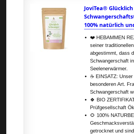
JoviTea® Glücklich
Schwangerschafts
100% natürlich un
❤️ HEBAMMEN REZE
seiner traditionell
abgestimmt, dass d
Schwangerschaft in 
Seelenerwärmer.
☕️ EINSATZ: Unser T
besonderen Art. Fra
Schwangerschaft we
🍀 BIO ZERTIFIKAT:
Prüfgesellschaft 
🌻 100% NATURBELA
Geschmacksverstärk
getrocknet und sind