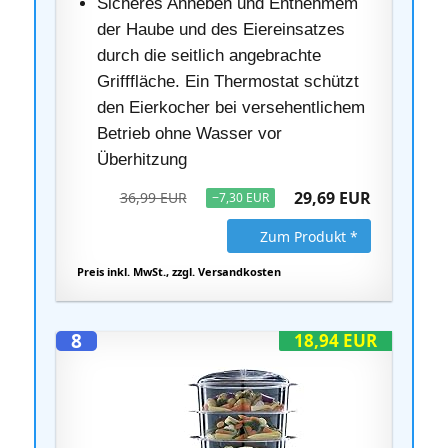
Sicheres Anheben und Entnehmem
der Haube und des Eiereinsatzes
durch die seitlich angebrachte
Grifffläche. Ein Thermostat schützt
den Eierkocher bei versehentlichem
Betrieb ohne Wasser vor
Überhitzung
29,69 EUR
36,99 EUR
−7,30 EUR
Zum Produkt *
Preis inkl. MwSt., zzgl. Versandkosten
8
18,94 EUR