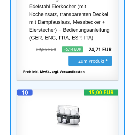
Edelstahl Eierkocher (mit
Kocheinsatz, transparenten Deckel
mit Dampfauslass, Messbecker +
Eierstecher) + Bedienungsanleitung
(GER, ENG, FRA, ESP, ITA)
24,71 EUR
29,85 EUR
−5,14 EUR
Zum Produkt *
Preis inkl. MwSt., zzgl. Versandkosten
10
15,00 EUR