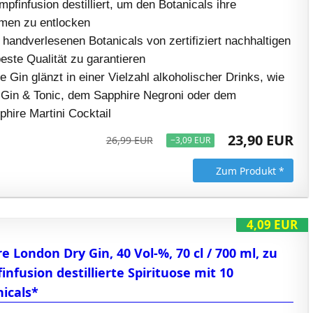
finfusion destilliert, um den Botanicals ihre
omen zu entlocken
10 handverlesenen Botanicals von zertifiziert nachhaltigen
este Qualität zu garantieren
Gin glänzt in einer Vielzahl alkoholischer Drinks, wie
Gin & Tonic, dem Sapphire Negroni oder dem
hire Martini Cocktail
23,90 EUR
26,99 EUR
−3,09 EUR
Zum Produkt *
4,09 EUR
 London Dry Gin, 40 Vol-%, 70 cl / 700 ml, zu
nfusion destillierte Spirituose mit 10
icals*