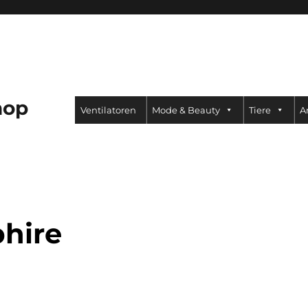
hop
Ventilatoren
Mode & Beauty
Tiere
A
hire