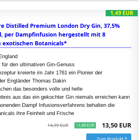
1,49 EUR
e Distilled Premium London Dry Gin, 37,5%
ml, per Dampfinfusion hergestellt mit 8
 exotischen Botanicals*
England
 für den ultimativen Gin-Genuss
zeptur kreierte im Jahr 1761 ein Pionier der
, der Engländer Thomas Dakin
hen das besonders volle und helle
nis aus das ein gekochter Gin niemals erreichen kann
onenden Dampf Infusionsverfahrens behalten die
icals ihre Feinheit und Frische
13,50 EUR
14,99 EUR
−1,49 EUR
Zum Produkt *