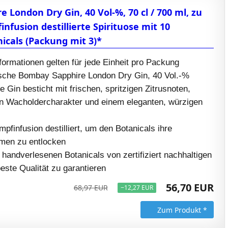
 London Dry Gin, 40 Vol-%, 70 cl / 700 ml, zu
nfusion destillierte Spirituose mit 10
icals (Packung mit 3)*
formationen gelten für jede Einheit pro Packung
sche Bombay Sapphire London Dry Gin, 40 Vol.-%
Gin besticht mit frischen, spritzigen Zitrusnoten,
n Wacholdercharakter und einem eleganten, würzigen
finfusion destilliert, um den Botanicals ihre
omen zu entlocken
10 handverlesenen Botanicals von zertifiziert nachhaltigen
este Qualität zu garantieren
56,70 EUR
68,97 EUR
−12,27 EUR
Zum Produkt *