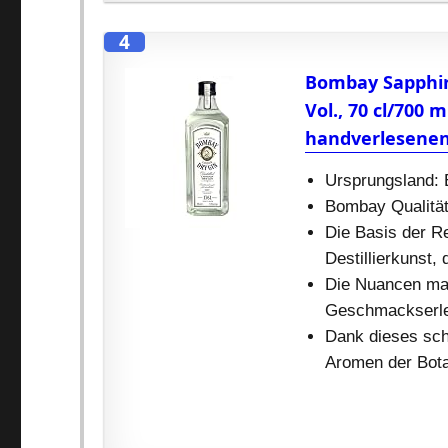
4
Bombay Sapphir
Vol., 70 cl/700 
handverlesenen
Ursprungsland: 
Bombay Qualität
Die Basis der Re
Destillierkunst
Die Nuancen mac
Geschmackserleb
Dank dieses sch
Aromen der Botan