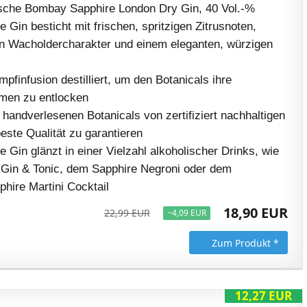
sche Bombay Sapphire London Dry Gin, 40 Vol.-%
Gin besticht mit frischen, spritzigen Zitrusnoten,
n Wacholdercharakter und einem eleganten, würzigen
finfusion destilliert, um den Botanicals ihre
omen zu entlocken
10 handverlesenen Botanicals von zertifiziert nachhaltigen
este Qualität zu garantieren
Gin glänzt in einer Vielzahl alkoholischer Drinks, wie
Gin & Tonic, dem Sapphire Negroni oder dem
hire Martini Cocktail
18,90 EUR
22,99 EUR
−4,09 EUR
Zum Produkt *
12,27 EUR