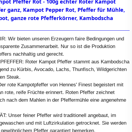
pot Pfeffer Rot - 100g echter Roter Kampot
ffer ganz, Kampot Pepper Rot, Pfeffer für Mühle,
pot, ganze rote Pfefferkörner, Kambodscha
: Wir bieten unseren Erzeugern faire Bedingungen und
nsparente Zusammenarbeit. Nur so ist die Produktion
ffers nachhaltig und gerecht.
EFFER: Roter Kampot Pfeffer stammt aus Kambodscha
gend zu Kürbis, Avocado, Lachs, Thunfisch, Wildgerichten
en Steak.
rote Kampotpfeffer von Hennes' Finest begeistert mit
 rote, reife Früchte erinnert. Roten Pfeffer zeichnet
ch nach dem Mahlen in der Pfeffermühle eine angenehme
Unser feiner Pfeffer wird traditionell angebaut, im
gewaschen und mit Luftzirkulation getrocknet. Sie werden
 gewöhnlichem Pfeffer garantiert bemerken.