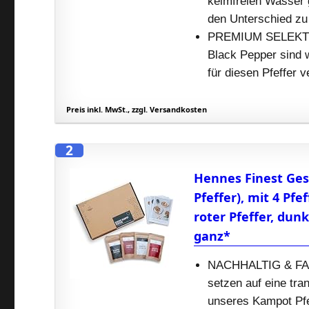
keimfreien Wasser 
den Unterschied zu
PREMIUM SELEKTION
Black Pepper sind 
für diesen Pfeffer 
Preis inkl. MwSt., zzgl. Versandkosten
2
Hennes Finest Ges
Pfeffer), mit 4 Pfe
roter Pfeffer, dunk
ganz*
NACHHALTIG & FAIR
setzen auf eine tra
unseres Kampot Pfe