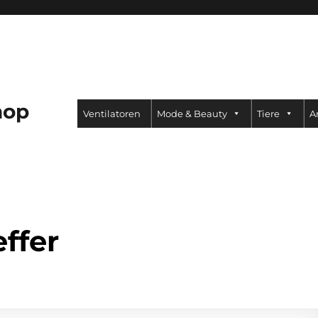
hop
Ventilatoren
Mode & Beauty
Tiere
A
ffer