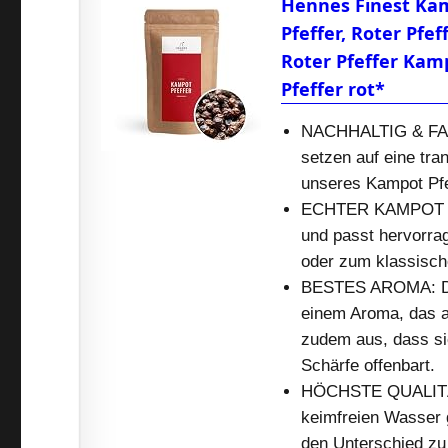
Hennes Finest Kam
Pfeffer, Roter Pfe
Roter Pfeffer Kam
Pfeffer rot*
NACHHALTIG & FAIR
setzen auf eine tra
unseres Kampot Pfe
ECHTER KAMPOT PF
und passt hervorra
oder zum klassisch
BESTES AROMA: Der 
einem Aroma, das an
zudem aus, dass si
Schärfe offenbart.
HÖCHSTE QUALITÄT: 
keimfreien Wasser 
den Unterschied zu