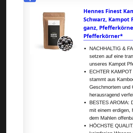
Hennes Finest Kam
Schwarz, Kampot Pe
ganz, Pfefferkörne
Pfefferkörner*
NACHHALTIG & FAIR
setzen auf eine tra
unseres Kampot Pfe
ECHTER KAMPOT PF
stammt aus Kambod
Geschmortem und G
herausragend verfei
BESTES AROMA: Der
mit einem erdigen,
dem Mahlen offenba
HÖCHSTE QUALITÄT: 