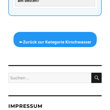
am besten?
⬅️ Zurück zur Kategorie Kirschwasser
SU
Suchen
nach:
IMPRESSUM