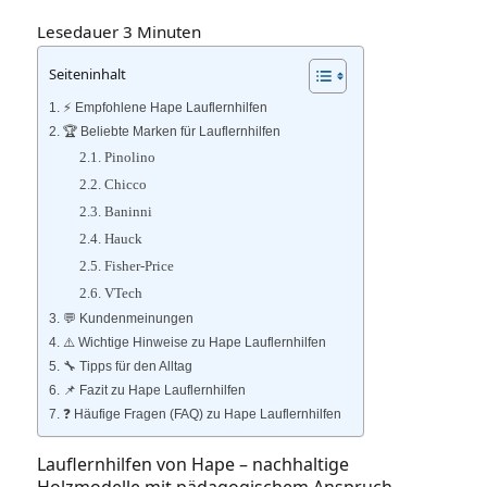
Lesedauer
3
Minuten
Seiteninhalt
⚡️ Empfohlene Hape Lauflernhilfen
🏆 Beliebte Marken für Lauflernhilfen
Pinolino
Chicco
Baninni
Hauck
Fisher‑Price
VTech
💬 Kundenmeinungen
⚠️ Wichtige Hinweise zu Hape Lauflernhilfen
🔧 Tipps für den Alltag
📌 Fazit zu Hape Lauflernhilfen
❓ Häufige Fragen (FAQ) zu Hape Lauflernhilfen
Lauflernhilfen von Hape – nachhaltige