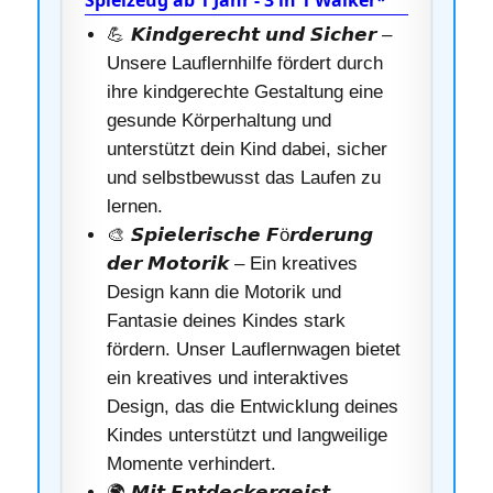
Spielzeug ab 1 Jahr - 3 in 1 Walker*
💪 𝙆𝙞𝙣𝙙𝙜𝙚𝙧𝙚𝙘𝙝𝙩 𝙪𝙣𝙙 𝙎𝙞𝙘𝙝𝙚𝙧 –
Unsere Lauflernhilfe fördert durch
ihre kindgerechte Gestaltung eine
gesunde Körperhaltung und
unterstützt dein Kind dabei, sicher
und selbstbewusst das Laufen zu
lernen.
🎨 𝙎𝙥𝙞𝙚𝙡𝙚𝙧𝙞𝙨𝙘𝙝𝙚 𝙁ö𝙧𝙙𝙚𝙧𝙪𝙣𝙜
𝙙𝙚𝙧 𝙈𝙤𝙩𝙤𝙧𝙞𝙠 – Ein kreatives
Design kann die Motorik und
Fantasie deines Kindes stark
fördern. Unser Lauflernwagen bietet
ein kreatives und interaktives
Design, das die Entwicklung deines
Kindes unterstützt und langweilige
Momente verhindert.
🌍 𝙈𝙞𝙩 𝙀𝙣𝙩𝙙𝙚𝙘𝙠𝙚𝙧𝙜𝙚𝙞𝙨𝙩