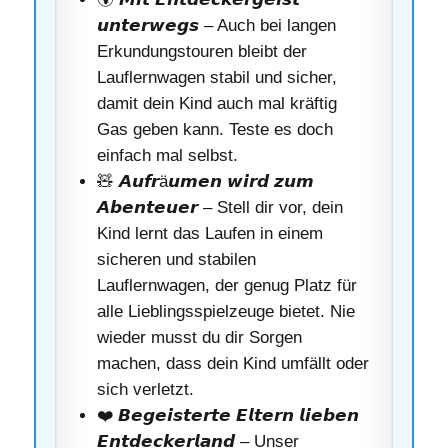
𝙪𝙣𝙩𝙚𝙧𝙬𝙚𝙜𝙨 – Auch bei langen
Erkundungstouren bleibt der
Lauflernwagen stabil und sicher,
damit dein Kind auch mal kräftig
Gas geben kann. Teste es doch
einfach mal selbst.
🧸 𝘼𝙪𝙛𝙧ä𝙪𝙢𝙚𝙣 𝙬𝙞𝙧𝙙 𝙯𝙪𝙢
𝘼𝙗𝙚𝙣𝙩𝙚𝙪𝙚𝙧 – Stell dir vor, dein
Kind lernt das Laufen in einem
sicheren und stabilen
Lauflernwagen, der genug Platz für
alle Lieblingsspielzeuge bietet. Nie
wieder musst du dir Sorgen
machen, dass dein Kind umfällt oder
sich verletzt.
❤️ 𝘽𝙚𝙜𝙚𝙞𝙨𝙩𝙚𝙧𝙩𝙚 𝙀𝙡𝙩𝙚𝙧𝙣 𝙡𝙞𝙚𝙗𝙚𝙣
𝙀𝙣𝙩𝙙𝙚𝙘𝙠𝙚𝙧𝙡𝙖𝙣𝙙 – Unser