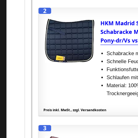
2
HKM Madrid S
Schabracke Ma
Pony-dr/Vs vs
Schabracke m
Schnelle Feu
Funktionsfutt
Schlaufen mit
Material: 10
Trocknergeei
Preis inkl. MwSt., zzgl. Versandkosten
3