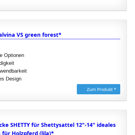
lvina VS green forest*
he Optionen
digkeit
nwendbarkeit
es Design
Zum Produkt *
e SHETTY für Shettysattel 12"-14" ideales
für Holzpferd (lila)*