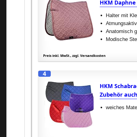
HKM Daphne S
Halter mit Kl
Atmungsakti
Anatomisch g
Modische St
Preis inkl. MwSt., zzgl. Versandkosten
4
HKM Schabrack
Zubehör auch 
weiches Mater