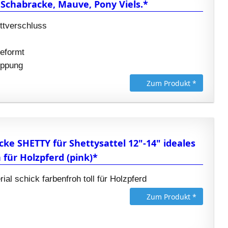
chabracke, Mauve, Pony Viels.*
ettverschluss
v
eformt
eppung
Zum Produkt *
e SHETTY für Shettysattel 12"-14" ideales
für Holzpferd (pink)*
ial schick farbenfroh toll für Holzpferd
Zum Produkt *