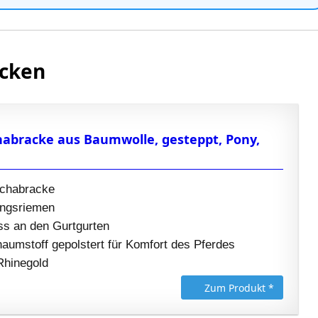
ecken
habracke aus Baumwolle, gesteppt, Pony,
Schabracke
ungsriemen
ss an den Gurtgurten
aumstoff gepolstert für Komfort des Pferdes
Rhinegold
Zum Produkt *