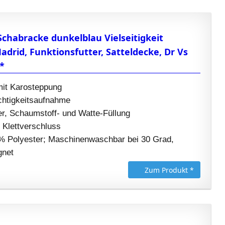
chabracke dunkelblau Vielseitigkeit
drid, Funktionsfutter, Satteldecke, Dr Vs
*
it Karosteppung
chtigkeitsaufnahme
er, Schaumstoff- und Watte-Füllung
 Klettverschluss
0% Polyester; Maschinenwaschbar bei 30 Grad,
gnet
Zum Produkt *