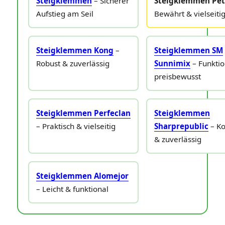
Steigklemmen
– Sicherer
Steigklemmen Pet
Aufstieg am Seil
Bewährt & vielseiti
Steigklemmen Kong
–
Steigklemmen SM
Robust & zuverlässig
Sunnimix
– Funktio
preisbewusst
Steigklemmen Perfeclan
Steigklemmen
– Praktisch & vielseitig
Sharprepublic
– K
& zuverlässig
Steigklemmen Alomejor
– Leicht & funktional