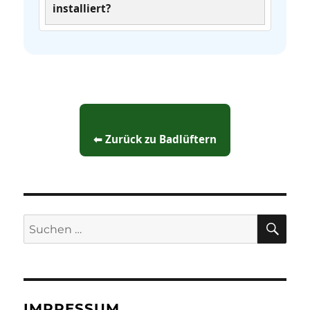
installiert?
⬅ Zurück zu Badlüftern
SU
Suchen
nach:
IMPRESSUM