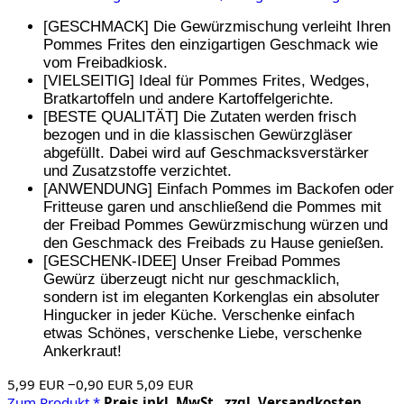
[GESCHMACK] Die Gewürzmischung verleiht Ihren
Pommes Frites den einzigartigen Geschmack wie
vom Freibadkiosk.
[VIELSEITIG] Ideal für Pommes Frites, Wedges,
Bratkartoffeln und andere Kartoffelgerichte.
[BESTE QUALITÄT] Die Zutaten werden frisch
bezogen und in die klassischen Gewürzgläser
abgefüllt. Dabei wird auf Geschmacksverstärker
und Zusatzstoffe verzichtet.
[ANWENDUNG] Einfach Pommes im Backofen oder
Fritteuse garen und anschließend die Pommes mit
der Freibad Pommes Gewürzmischung würzen und
den Geschmack des Freibads zu Hause genießen.
[GESCHENK-IDEE] Unser Freibad Pommes
Gewürz überzeugt nicht nur geschmacklich,
sondern ist im eleganten Korkenglas ein absoluter
Hingucker in jeder Küche. Verschenke einfach
etwas Schönes, verschenke Liebe, verschenke
Ankerkraut!
5,99 EUR
−0,90 EUR
5,09 EUR
Zum Produkt *
Preis inkl. MwSt., zzgl. Versandkosten