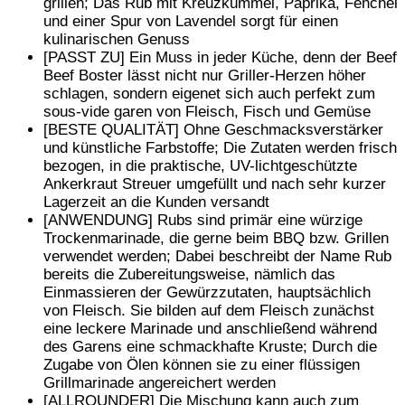
grillen; Das Rub mit Kreuzkümmel, Paprika, Fenchel
und einer Spur von Lavendel sorgt für einen
kulinarischen Genuss
[PASST ZU] Ein Muss in jeder Küche, denn der Beef
Beef Boster lässt nicht nur Griller-Herzen höher
schlagen, sondern eigenet sich auch perfekt zum
sous-vide garen von Fleisch, Fisch und Gemüse
[BESTE QUALITÄT] Ohne Geschmacksverstärker
und künstliche Farbstoffe; Die Zutaten werden frisch
bezogen, in die praktische, UV-lichtgeschützte
Ankerkraut Streuer umgefüllt und nach sehr kurzer
Lagerzeit an die Kunden versandt
[ANWENDUNG] Rubs sind primär eine würzige
Trockenmarinade, die gerne beim BBQ bzw. Grillen
verwendet werden; Dabei beschreibt der Name Rub
bereits die Zubereitungsweise, nämlich das
Einmassieren der Gewürzzutaten, hauptsächlich
von Fleisch. Sie bilden auf dem Fleisch zunächst
eine leckere Marinade und anschließend während
des Garens eine schmackhafte Kruste; Durch die
Zugabe von Ölen können sie zu einer flüssigen
Grillmarinade angereichert werden
[ALLROUNDER] Die Mischung kann auch zum