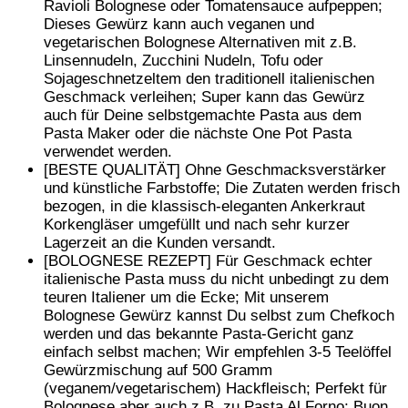
Ravioli Bolognese oder Tomatensauce aufpeppen;
Dieses Gewürz kann auch veganen und
vegetarischen Bolognese Alternativen mit z.B.
Linsennudeln, Zucchini Nudeln, Tofu oder
Sojageschnetzeltem den traditionell italienischen
Geschmack verleihen; Super kann das Gewürz
auch für Deine selbstgemachte Pasta aus dem
Pasta Maker oder die nächste One Pot Pasta
verwendet werden.
[BESTE QUALITÄT] Ohne Geschmacksverstärker
und künstliche Farbstoffe; Die Zutaten werden frisch
bezogen, in die klassisch-eleganten Ankerkraut
Korkengläser umgefüllt und nach sehr kurzer
Lagerzeit an die Kunden versandt.
[BOLOGNESE REZEPT] Für Geschmack echter
italienische Pasta muss du nicht unbedingt zu dem
teuren Italiener um die Ecke; Mit unserem
Bolognese Gewürz kannst Du selbst zum Chefkoch
werden und das bekannte Pasta-Gericht ganz
einfach selbst machen; Wir empfehlen 3-5 Teelöffel
Gewürzmischung auf 500 Gramm
(veganem/vegetarischem) Hackfleisch; Perfekt für
Bolognese aber auch z.B. zu Pasta Al Forno; Buon