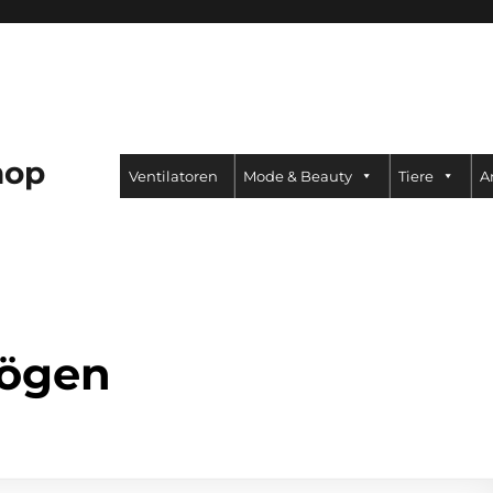
hop
Ventilatoren
Mode & Beauty
Tiere
A
bögen