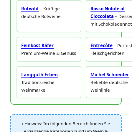
Rotwild
– Kräftige
Rosso Nobile al
deutsche Rotweine
Cioccolata
– Desse
mit Schokoladenno
Feinkost Käfer
–
Entrecôte
– Perfekt
Premium‑Weine & Genuss
Fleischgerichten
Langguth Erben
–
Michel Schneider
Traditionsreiche
Beliebte deutsche
Weinmarke
Weinlinie
ℹ️ Hinweis: Im folgenden Bereich finden Sie
ergänzende Kategorien rund um Wein &