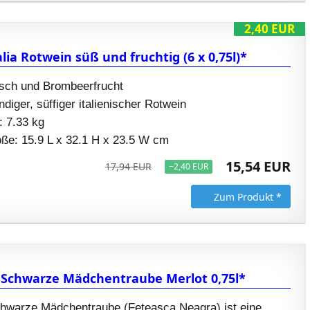
2,40 EUR
lia Rotwein süß und fruchtig (6 x 0,75l)*
sch und Brombeerfrucht
diger, süffiger italienischer Rotwein
 7.33 kg
ße: 15.9 L x 32.1 H x 23.5 W cm
15,54 EUR
17,94 EUR
−2,40 EUR
Zum Produkt *
Schwarze Mädchentraube Merlot 0,75l*
hwarze Mädchentraube (Feteasca Neagra) ist eine