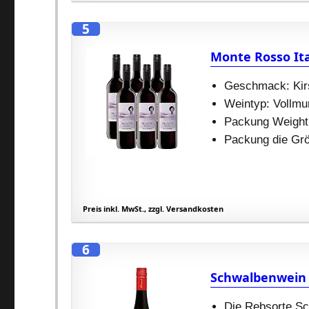
5
Monte Rosso Ita
Geschmack: Kir
Weintyp: Vollmun
Packung Weight:
Packung die Grö
Preis inkl. MwSt., zzgl. Versandkosten
6
Schwalbenwein 
Die Rebsorte Sc