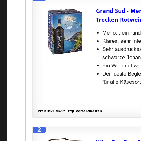
Grand Sud - Mer
Trocken Rotwein
Merlot : ein rund
Klares, sehr int
Sehr ausdruckss
schwarze Johann
Ein Wein mit we
Der ideale Beglei
für alle Käsesor
Preis inkl. MwSt., zzgl. Versandkosten
2