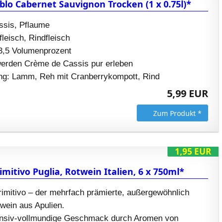
ablo Cabernet Sauvignon Trocken (1 x 0.75l)*
sis, Pflaume
leisch, Rindfleisch
13,5 Volumenprozent
werden Crème de Cassis pur erleben
ng: Lamm, Reh mit Cranberrykompott, Rind
5,99 EUR
Zum Produkt *
1,95 EUR
mitivo Puglia, Rotwein Italien, 6 x 750ml*
imitivo – der mehrfach prämierte, außergewöhnlich
wein aus Apulien.
ensiv-vollmundige Geschmack durch Aromen von