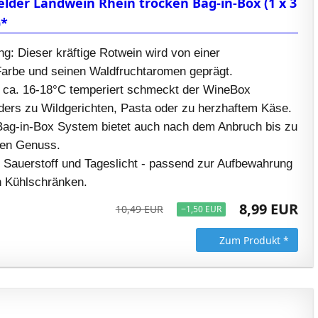
lder Landwein Rhein trocken Bag-in-Box (1 x 3
)*
g: Dieser kräftige Rotwein wird von einer
 Farbe und seinen Waldfruchtaromen geprägt.
 ca. 16-18°C temperiert schmeckt der WineBox
ers zu Wildgerichten, Pasta oder zu herzhaftem Käse.
Bag-in-Box System bietet auch nach dem Anbruch bis zu
hen Genuss.
t Sauerstoff und Tageslicht - passend zur Aufbewahrung
en Kühlschränken.
8,99 EUR
10,49 EUR
−1,50 EUR
Zum Produkt *