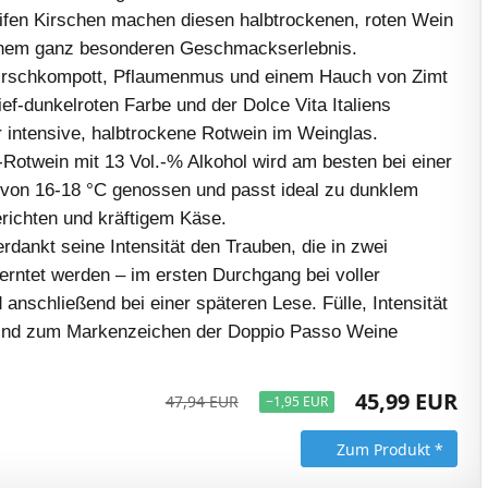
ifen Kirschen machen diesen halbtrockenen, roten Wein
einem ganz besonderen Geschmackserlebnis.
Kirschkompott, Pflaumenmus und einem Hauch von Zimt
tief-dunkelroten Farbe und der Dolce Vita Italiens
r intensive, halbtrockene Rotwein im Weinglas.
-Rotwein mit 13 Vol.-% Alkohol wird am besten bei einer
 von 16-18 °C genossen und passt ideal zu dunklem
erichten und kräftigem Käse.
dankt seine Intensität den Trauben, die in zwei
rntet werden – im ersten Durchgang bei voller
 anschließend bei einer späteren Lese. Fülle, Intensität
sind zum Markenzeichen der Doppio Passo Weine
45,99 EUR
47,94 EUR
−1,95 EUR
Zum Produkt *