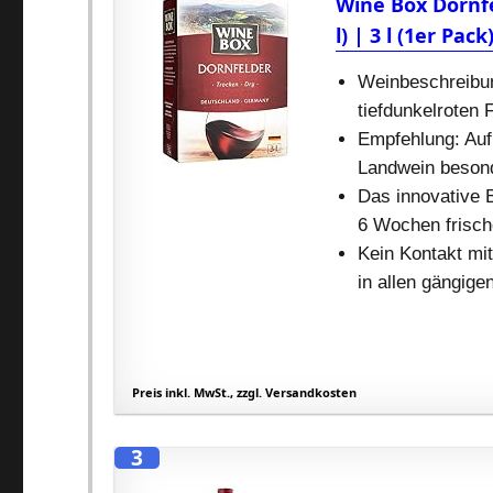
Wine Box Dornfe
l) | 3 l (1er Pack
Weinbeschreibun
tiefdunkelroten
Empfehlung: Auf
Landwein besond
Das innovative 
6 Wochen frisc
Kein Kontakt mi
in allen gängig
Preis inkl. MwSt., zzgl. Versandkosten
3