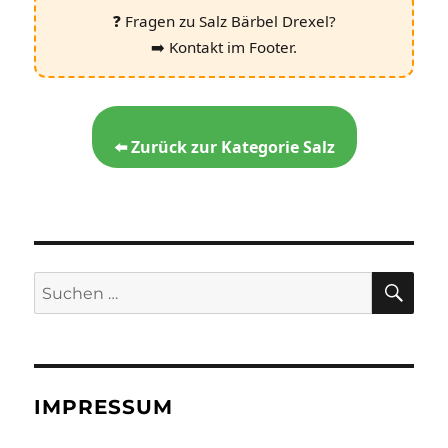
❓ Fragen zu Salz Bärbel Drexel?
➡️ Kontakt im Footer.
⬅️ Zurück zur Kategorie Salz
SU
Suchen
nach:
IMPRESSUM