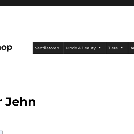
hop
Ventilatoren
Mode & Beauty
Tiere
A
 Jehn