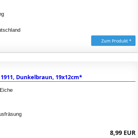
ng
utschland
Zum Produkt *
 1911, Dunkelbraun, 19x12cm*
 Eiche
Ausfräsung
8,99 EUR