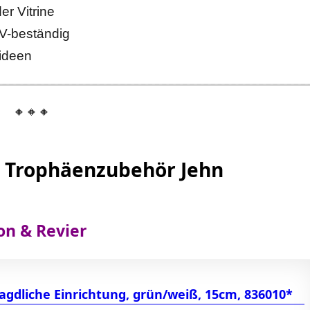
r Vitrine
UV-beständig
kideen
🔸🔸🔸
– Trophäenzubehör Jehn
on & Revier
Jagdliche Einrichtung, grün/weiß, 15cm, 836010*