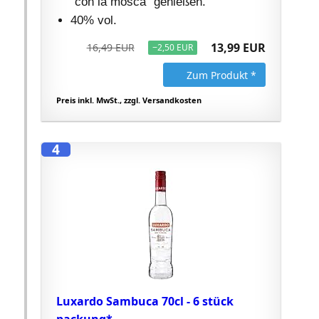
"con la mosca" genießen.
40% vol.
13,99 EUR
16,49 EUR
−2,50 EUR
Zum Produkt *
Preis inkl. MwSt., zzgl. Versandkosten
4
Luxardo Sambuca 70cl - 6 stück