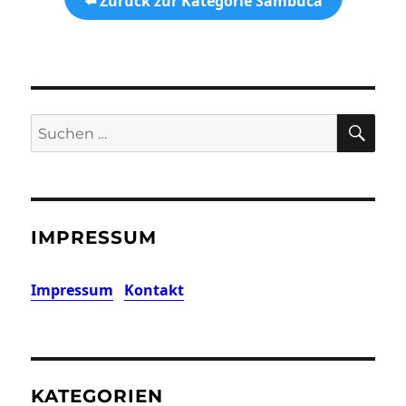
⬅️ Zurück zur Kategorie Sambuca
SU
Suchen
nach:
IMPRESSUM
Impressum
Kontakt
KATEGORIEN