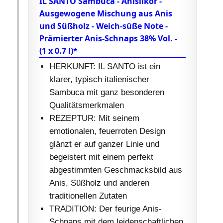
IL SANTO Sambuca - Anislikör -
Ausgewogene Mischung aus Anis
und Süßholz - Weich-süße Note -
Prämierter Anis-Schnaps 38% Vol. -
(1 x 0.7 l)*
HERKUNFT: IL SANTO ist ein
klarer, typisch italienischer
Sambuca mit ganz besonderen
Qualitätsmerkmalen
REZEPTUR: Mit seinem
emotionalen, feuerroten Design
glänzt er auf ganzer Linie und
begeistert mit einem perfekt
abgestimmten Geschmacksbild aus
Anis, Süßholz und anderen
traditionellen Zutaten
TRADITION: Der feurige Anis-
Schnaps mit dem leidenschaftlichen