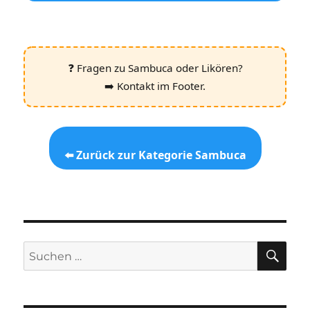
❓ Fragen zu Sambuca oder Likören?
➡️ Kontakt im Footer.
⬅️ Zurück zur Kategorie Sambuca
SU
Suchen
nach: